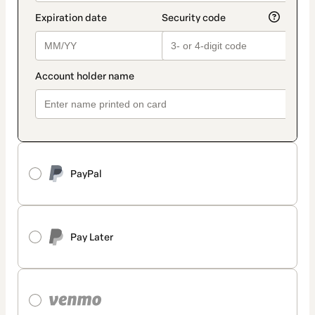
PayPal
Pay Later