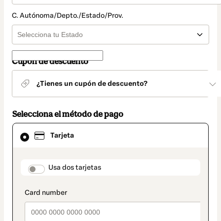
C. Autónoma/Depto./Estado/Prov.
Cupón de descuento
¿Tienes un cupón de descuento?
Selecciona el método de pago
El
Tarjeta
método
de
pago
seleccionado
payment_data.section_title_v2
Usa dos tarjetas
es
Tarjeta