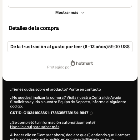
Mostrar más
Detalles de la compra
De la frustración al gusto por leer (6–12 años)
59,00 US$
Total
de
protegido por
59,00 US$
¿Tienes dudas sobre el producto? Ponte en contacto
¿No puedes finalizar la compra? Visita nuestra Central de Ayuda
Si solicitas ayuda a nuestro Equipo de Soporte, informa el siguiente
código:
CKTID-O103416038K1-1786355739154-9847
¿Se completó tu información automáticamente?
Haz clic aquí para saber más
.
Al hacer clic en 'Comprar ahora', declaro que (i) entiendo que Hotmart
está procesando este pedido en nombre de
Muriel
y no tiene