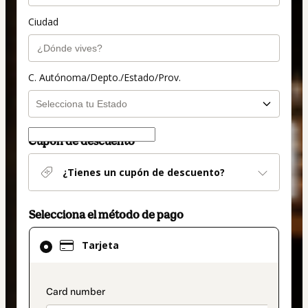
Ciudad
C. Autónoma/Depto./Estado/Prov.
Cupón de descuento
¿Tienes un cupón de descuento?
Selecciona el método de pago
El
Tarjeta
método
de
pago
payment_data.section_title_v2
seleccionado