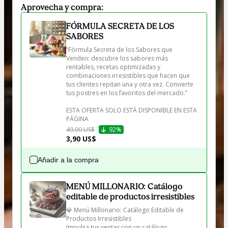
Aprovecha y compra:
FÓRMULA SECRETA DE LOS
SABORES
“Fórmula Secreta de los Sabores que 
Venden: descubre los sabores más 
rentables, recetas optimizadas y 
combinaciones irresistibles que hacen que 
tus clientes repitan una y otra vez. Convierte 
tus postres en los favoritos del mercado.”

ESTA OFERTA SOLO ESTÁ DISPONIBLE EN ESTA 
PÁGINA
49,00 US$
92%
3,90 US$
Añadir a la compra
MENÚ MILLONARIO: Catálogo
editable de productos irresistibles
💎 Menú Millonario: Catálogo Editable de 
Productos Irresistibles

Impulsa tus ventas con un catálogo 