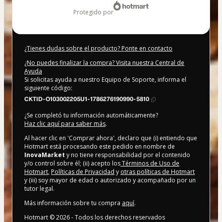
protegido por
¿Tienes dudas sobre el producto? Ponte en contacto
¿No puedes finalizar la compra? Visita nuestra Central de
Ayuda
Si solicitas ayuda a nuestro Equipo de Soporte, informa el
siguiente código:
CKTID-O103002205U1-1786276190990-5810
¿Se completó tu información automáticamente?
Haz clic aquí para saber más
.
Al hacer clic en 'Comprar ahora', declaro que (i) entiendo que
Hotmart está procesando este pedido en nombre de
InovaMarket
y no tiene responsabilidad por el contenido
y/o control sobre él; (ii) acepto los
Términos de Uso de
Hotmart
,
Políticas de Privacidad
y
otras políticas de Hotmart
y (iii) soy mayor de edad o autorizado y acompañado por un
tutor legal.
Más información sobre tu compra
aquí
.
Hotmart ©
2026
- Todos los derechos reservados