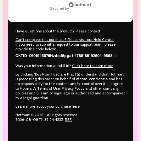
secured by
Have questions about the product? Please contact
Can't complete this purchase? Please visit our Help Center
If you need to submit a request to our support team, please
provide the code below:
CKTID-O101945675Hzdcd5pga1-1786189192504-9858
Was your information autofill in?
Click here to learn more
.
By clicking 'Buy Now' I declare that I (i) understand that Hotmart
is processing this order on behalf of
Mente-conciencia
and has
no responsibility for the content and/or control over it; (ii) agree
to Hotmart’s
Terms of Use
,
Privacy Policy
and
other company
policies
and (iii) am of legal age or authorized and accompanied
by a legal guardian.
Learn more about your purchase
here
.
Hotmart ©
2026
- All rights reserved
2026-08-08T11:39:54.453Z
REF.