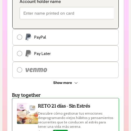
PayPal
Pay Later
Show more
Buy together
RETO 21 días - Sin Estrés
Descubre cómo gestionar tus emociones 
desprogramando viejos hábitos y pensamientos 
recurrentes que te conducen al estrés para 
tener una vida más serena