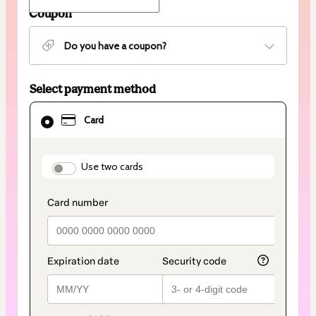
Coupon
Do you have a coupon?
Select payment method
Card
Card
selected
as
payment
method
payment_data.section_title_v2
Use two cards