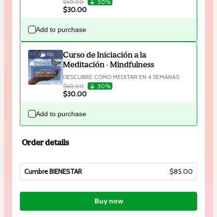
$60.00
50%
$30.00
Add to purchase
Curso de Iniciación a la
Meditación - Mindfulness
DESCUBRE CÓMO MEDITAR EN 4 SEMANAS
$60.00
50%
$30.00
Add to purchase
Order details
Cumbre BIENESTAR
$85.00
Total
of
Buy now
$85.00