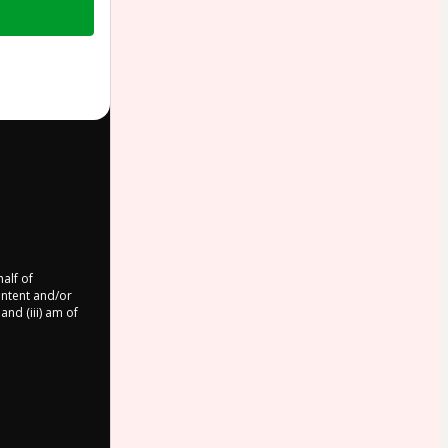
half of
ontent and/or
and (iii) am of