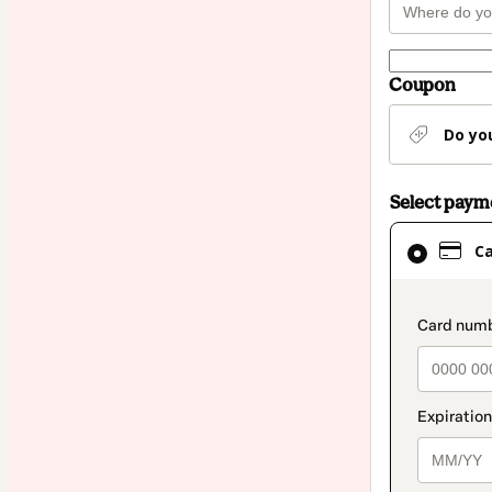
Coupon
Do yo
Select pay
Card
C
selected
as
payment
paymen
method