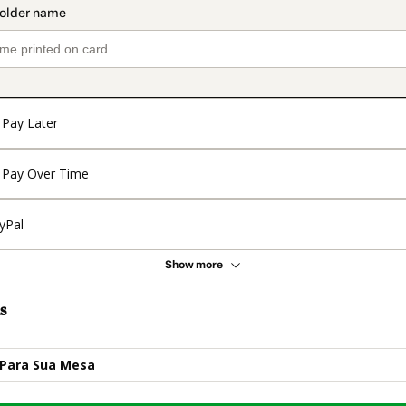
Pay Later
Pay Over Time
yPal
Show more
s
Para Sua Mesa