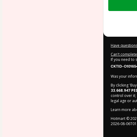
of
$4.00
Have questions
Can't complete 
If you need to
CKTID-O10165
Was your inform
By clicking 'Bu
33.668.947 P
control over it;
legal age or a
Learn more ab
Hotmart ©
202
2026-08-06T01