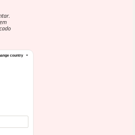
tar.
 em
rcado
ange country