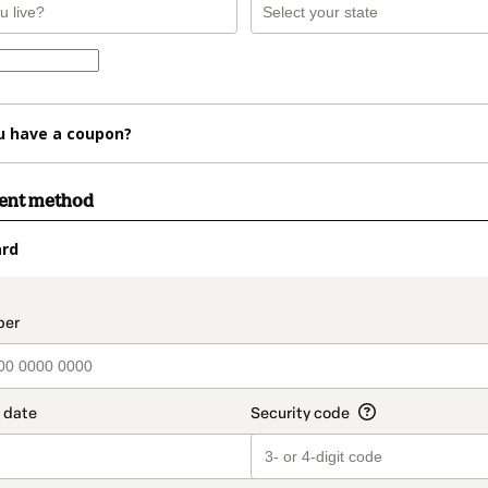
u have a coupon?
ment method
ard
t_data.section_title_v2