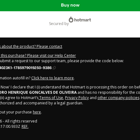
Buy now
secured by
 about the product? Please contact
this purchase? Please visit our Help Center
 submit a request to our support team, please provide the code below:
4023K1-1785979019250-9386
ation autofill in?
Click here to learn more
.
y Now' I declare that I (i) understand that Hotmart is processing this order on be
EDRO HENRIQUE GONCALVES DE OLIVEIRA
and has no responsibility for the c
 (ii) agree to Hotmart’s
Terms of Use
,
Privacy Policy
and
other company policies
uthorized and accompanied by a legal guardian.
out your purchase
here
.
6
- All rights reserved
:17:00.933Z
REF.