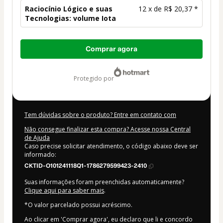
Raciocínio Lógico e suas
12 x de R$ 20,37 *
Tecnologias: volume Iota
Total
Comprar agora
de
R$ 244,44
protegido por
Tem dúvidas sobre o produto? Entre em contato com
Não consegue finalizar esta compra? Acesse nossa Central
de Ajuda
Caso precise solicitar atendimento, o código abaixo deve ser
informado:
CKTID-O101241118Q1-1786279599423-2410
Suas informações foram preenchidas automaticamente?
Clique aqui para saber mais
.
*O valor parcelado possui acréscimo.
Ao clicar em 'Comprar agora', eu declaro que li e concordo