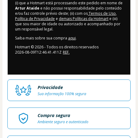
(i) que a Hotmart está processando este pedido em nome de
Artur Ataide
e não possui responsabilidade pelo conteúdo
e/ou faz controle prévio deste; (ii) com os
Termos de Uso
,
Política de Privacidade
e
demais Políticas da Hotmart
e (iii)
que sou maior de idade ou autorizado e acompanhado por
um responsável legal.
Saiba mais sobre sua compra
aqui
.
Hotmart ©
2026
- Todos os direitos reservados
2026-08-09T12:46:41.411Z
REF.
Privacidade
Sua informação 100% segura
Compra segura
Ambiente seguro e autenticado