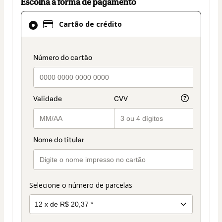
Escolha a forma de pagamento
Cartão
Cartão de crédito
de
crédito
selecionado
payment_data.section_title_v2
como
método
de
pagamento
Selecione o número de parcelas