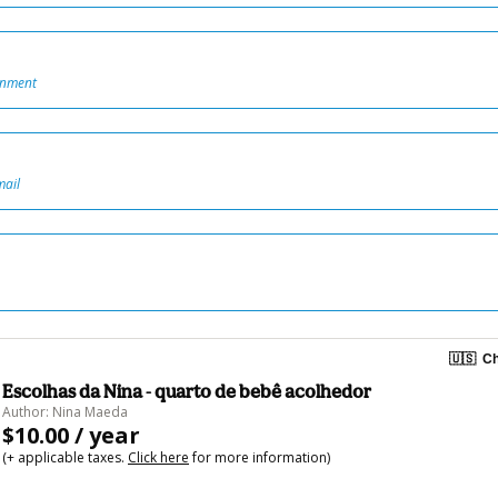
onment
mail
🇺🇸
Ch
Escolhas da Nina - quarto de bebê acolhedor
Author: Nina Maeda
$10.00 / year
(+ applicable taxes.
Click here
for more information)