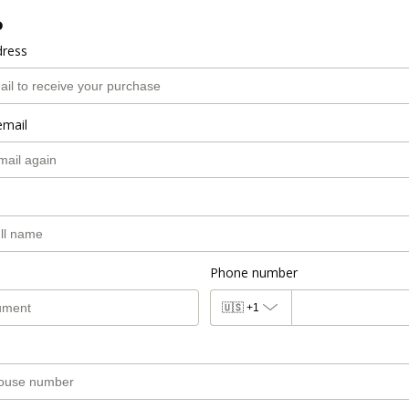
o
dress
email
Phone number
🇺🇸
+1