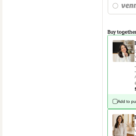
Buy togethe
Add to p