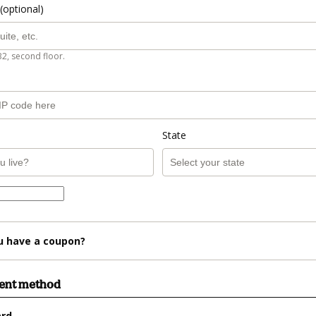
(optional)
B2, second floor.
State
u have a coupon?
ment method
ard