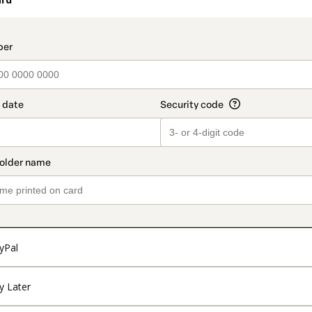
t_data.section_title_v2
yPal
y Later