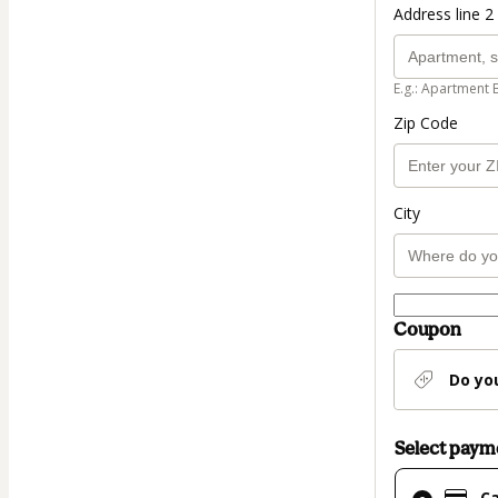
Address line 2 
E.g.: Apartment 
Zip Code
City
Coupon
Do yo
Select pay
Card
C