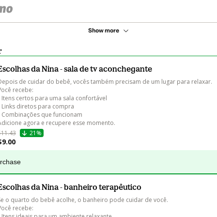
Show more
r
Escolhas da Nina - sala de tv aconchegante
Depois de cuidar do bebê, vocês também precisam de um lugar para relaxar.

Você recebe:

• Itens certos para uma sala confortável

• Links diretos para compra

• Combinações que funcionam

Adicione agora e recupere esse momento.
$11.43
21%
$9.00
urchase
Escolhas da Nina - banheiro terapêutico
Se o quarto do bebê acolhe, o banheiro pode cuidar de você.

Você recebe:

• Itens ideais para um ambiente relaxante
