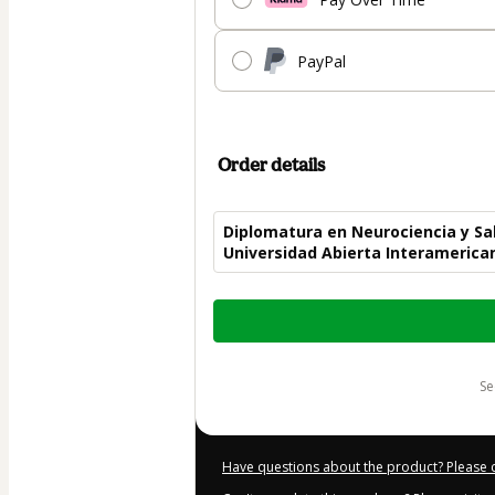
PayPal
Order details
Diplomatura en Neurociencia y Sal
Universidad Abierta Interamerica
Total
of
$440.00
s
Have questions about the product? Please 