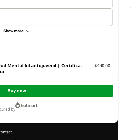
Show more
ud Mental Infantojuvenil | Certifica:
$440.00
na
Buy now
ecured by
contact