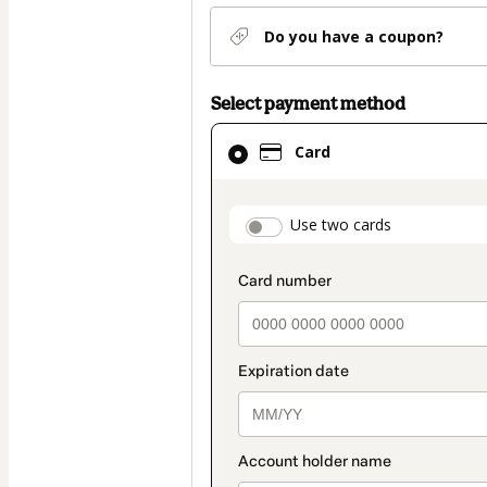
Do you have a coupon?
Select payment method
Card
Card
selected
as
payment
payment_data.secti
Use two cards
method