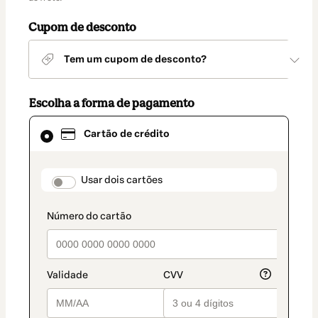
entrega
Cupom de desconto
Tem um cupom de desconto?
Escolha a forma de pagamento
Cartão
Cartão de crédito
de
crédito
selecionado
como
payment_data.section_title_v2
Usar dois cartões
método
de
pagamento