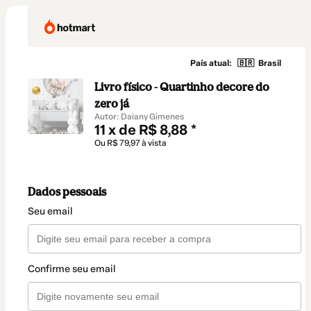
País atual:
🇧🇷
Brasil
Livro físico - Quartinho decore do
zero já
Autor: Daiany Gimenes
11 x de R$ 8,88 *
Ou R$ 79,97 à vista
Dados pessoais
Seu email
Confirme seu email