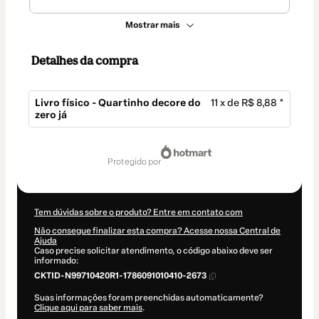
Mostrar mais
Detalhes da compra
Livro físico - Quartinho decore do
11 x de R$ 8,88 *
zero já
Total
de
protegido por
R$ 97,68
Tem dúvidas sobre o produto? Entre em contato com
Não consegue finalizar esta compra? Acesse nossa Central de
Ajuda
Caso precise solicitar atendimento, o código abaixo deve ser
informado:
CKTID-N99710420R1-1786091010410-2673
Suas informações foram preenchidas automaticamente?
Clique aqui para saber mais
.