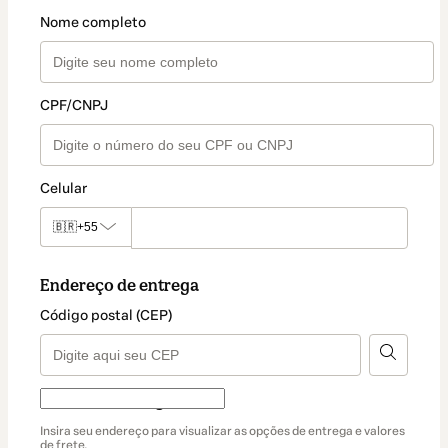
Nome completo
CPF/CNPJ
Celular
🇧🇷
+55
Endereço de entrega
Código postal (CEP)
Forma de entrega
Forma
Insira seu endereço para visualizar as opções de entrega e valores
de
de frete.