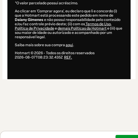
*O valor parcelado possui acréscimo.
Ao clicar em 'Comprar agora', eu declaro que li e concordo (i)
que a Hotmart está processando este pedido em nome de
Daiany Gimenes
e não possui responsabilidade pelo conteúdo
e/ou faz controle prévio deste; (ii) com os
Termos de Uso
,
Política de Privacidade
e
demais Políticas da Hotmart
e (iii) que
sou maior de idade ou autorizado e acompanhado por um
responsável legal.
Saiba mais sobre sua compra
aqui
.
Hotmart ©
2026
- Todos os direitos reservados
2026-08-07T08:23:32.435Z
REF.