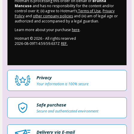
Hotmart is processing this order on behalf of
Brunna
Mancuso
and has no responsibility for the content and/or
control over it; (ii) agree to Hotmart’s
Terms of Use
,
Privacy
Policy
and
other company policies
and (iii) am of legal age or
authorized and accompanied by a legal guardian.
Learn more about your purchase
here
.
Hotmart ©
2026
- All rights reserved
2026-08-09T14:59:59.637Z
REF.
Privacy
Your information is 100% secure
Safe purchase
Secure and authenticated environment
Delivery via E-mail