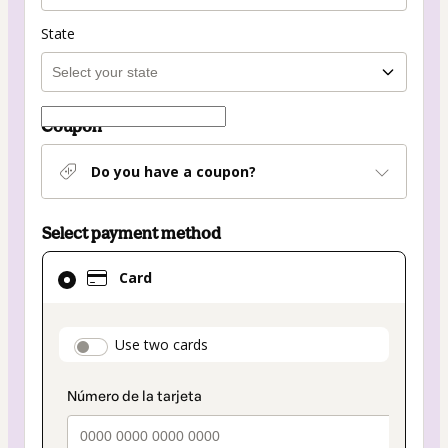
State
Coupon
Do you have a coupon?
Select payment method
Card
Card
selected
as
payment
payment_data.section_title_v2
Use two cards
method