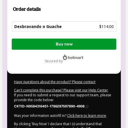
Order details
Desbravando o Guache
$114.00
Total
Buy now
of
$114.00
secured by
Have questions about the product? Please contact
Can't complete this purchase? Please visit our Help Center
If you need to submit a request to our support team, please
provide the code below:
CKTID-N95843164S1-1786287597890-4908
Was your information autofill in?
Click here to learn more
.
By clicking 'Buy Now' I declare that I (i) understand that