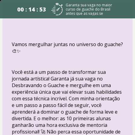
O relógio está correndo!
Garanta sua vaga no maior
00 : 14 : 53
curso de guache do Brasil
antes que as vagas se
esgotem! ⏳🎨
Vamos mergulhar juntas no universo do guache? 
🎨✨
Você está a um passo de transformar sua 
jornada artística! Garanta já sua vaga no 
Desbravando o Guache e mergulhe em uma 
experiência única que vai elevar suas habilidades 
com essa técnica incrível. Com minha orientação 
e um passo a passo fácil de seguir, você 
aprenderá a dominar o guache de forma leve e 
divertida. E o melhor: as 10 primeiras alunas 
ganharão uma hora exclusiva de mentoria 
profissional! 🚀 Não perca essa oportunidade de 