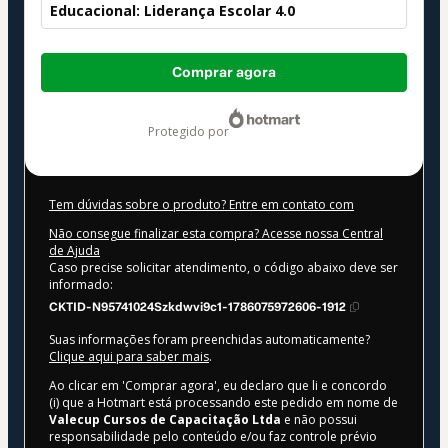
Educacional: Liderança Escolar 4.0
Total
Comprar agora
de
US$ 32,00
protegido por
Tem dúvidas sobre o produto? Entre em contato com
Não consegue finalizar esta compra? Acesse nossa Central
de Ajuda
Caso precise solicitar atendimento, o código abaixo deve ser
informado:
CKTID-N95741024Szkdwvi9c1-1786075972606-1912
Suas informações foram preenchidas automaticamente?
Clique aqui para saber mais
.
Ao clicar em 'Comprar agora', eu declaro que li e concordo
(i) que a Hotmart está processando este pedido em nome de
Valecup Cursos de Capacitação Ltda
e não possui
responsabilidade pelo conteúdo e/ou faz controle prévio