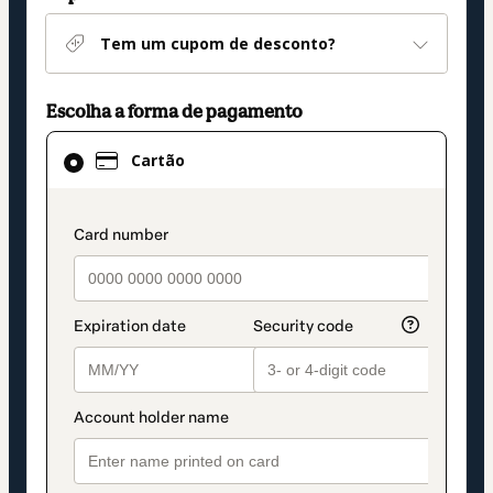
Tem um cupom de desconto?
Escolha a forma de pagamento
Cartão
Cartão
selecionado
como
método
payment_data.section_title_v2
de
pagamento