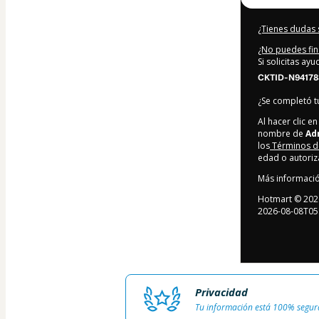
¿Tienes dudas 
¿No puedes fin
Si solicitas ay
CKTID-N94178
¿Se completó 
Al hacer clic 
nombre de
Ad
los
Términos d
edad o autoriz
Más informaci
Hotmart ©
202
2026-08-08T05
Privacidad
Tu información está 100% segur