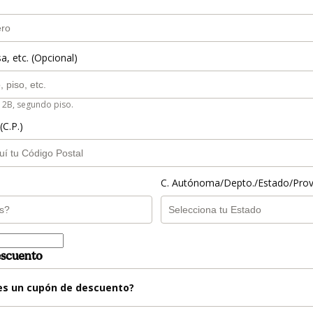
a, etc. (Opcional)
 2B, segundo piso.
(C.P.)
C. Autónoma/Depto./Estado/Prov
escuento
es un cupón de descuento?