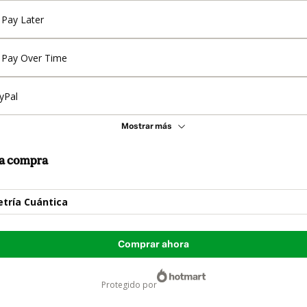
Pay Later
Pay Over Time
yPal
Mostrar más
 la compra
tría Cuántica
Comprar ahora
protegido por