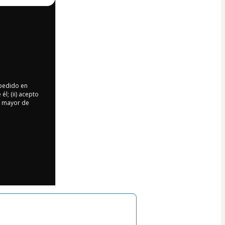
 pedido en
l; (ii) acepto
oy mayor de