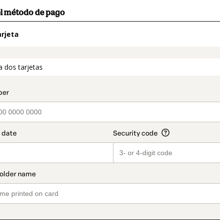
el método de pago
rjeta
t_data.section_title_v2
a dos tarjetas
o