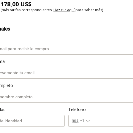
178,00 US$
(más tarifas correspondientes.
Haz clic aquí
para saber más)
nales
mail
mpleto
dad
Teléfono
🇺🇸
+1