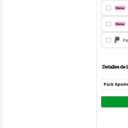
Pa
Detalles de
Pack Apome
Total
de
178,00 US$