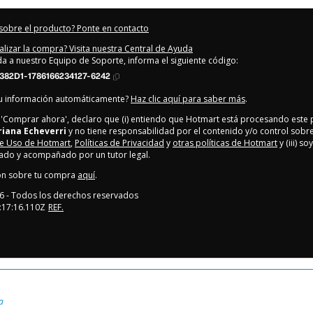
sobre el producto? Ponte en contacto
alizar la compra? Visita nuestra Central de Ayuda
uda a nuestro Equipo de Soporte, informa el siguiente código:
382D1-1786166234127-6242
tu información automáticamente?
Haz clic aquí para saber más
.
en 'Comprar ahora', declaro que (i) entiendo que Hotmart está procesando este
riana Echeverri
y no tiene responsabilidad por el contenido y/o control sobre é
e Uso de Hotmart
,
Políticas de Privacidad
y
otras políticas de Hotmart
y (iii) s
ado y acompañado por un tutor legal.
ón sobre tu compra
aquí
.
6
- Todos los derechos reservados
:17:16.110Z
REF.
a