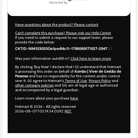
secured by
Have questions about the product? Please contact
Can't complete this purchase? Please visit our Help Center
If you need to submit a request to our support team, please
provide the code below:
CKTID-N94153020Oe1pw84c11-1786069171527-2947
Was your information autofill in?
Click here to learn more
.
By clicking 'Buy Now' I declare that I (i) understand that Hotmart
is processing this order on behalf of
Kombo | Viver de Gestão de
Pessoas
and has no responsibility for the content and/or control
over it; (ii) agree to Hotmart’s
Terms of Use
,
Privacy Policy
and
other company policies
and (iii) am of legal age or authorized
and accompanied by a legal guardian.
Learn more about your purchase
here
.
Hotmart ©
2026
- All rights reserved
2026-08-07T02:19:34.029Z
REF.