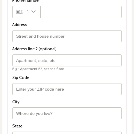
Phone number
🇺🇸
+1
Address
Address line 2 (optional)
E.g.: Apartment B2, second floor.
Zip Code
City
State