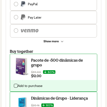
PayPal
Pay Later
Show more
Buy together
Pacote de +500 dinâmicas de
grupo
$59.00
80%
$12.00
Add to purchase
Dinâmicas de Grupo - Liderança
$20.16
80%