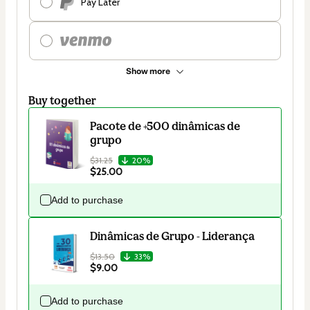
Pay Later
Show more
Buy together
Pacote de +500 dinâmicas de
grupo
$31.25
20%
$25.00
Add to purchase
Dinâmicas de Grupo - Liderança
$13.50
33%
$9.00
Add to purchase