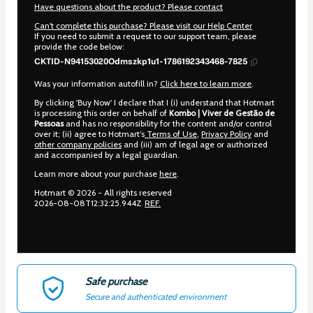
Have questions about the product? Please contact
Can't complete this purchase? Please visit our Help Center
If you need to submit a request to our support team, please
provide the code below:
CKTID-N94153020Odmszkp1u1-1786192343468-7825
Was your information autofill in?
Click here to learn more
.
By clicking 'Buy Now' I declare that I (i) understand that Hotmart
is processing this order on behalf of
Kombo | Viver de Gestão de
Pessoas
and has no responsibility for the content and/or control
over it; (ii) agree to Hotmart’s
Terms of Use
,
Privacy Policy
and
other company policies
and (iii) am of legal age or authorized
and accompanied by a legal guardian.
Learn more about your purchase
here
.
Hotmart ©
2026
- All rights reserved
2026-08-08T12:32:25.944Z
REF.
Safe purchase
Secure and authenticated environment