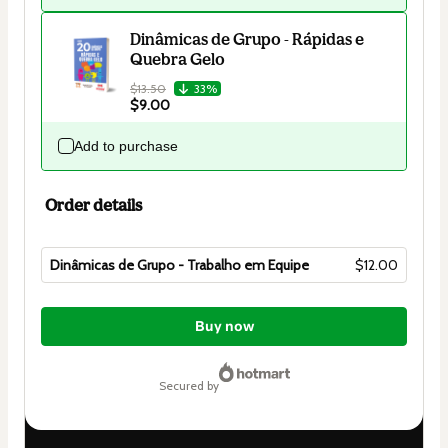
Dinâmicas de Grupo - Rápidas e
Quebra Gelo
$13.50
33%
$9.00
Add to purchase
Order details
Dinâmicas de Grupo - Trabalho em Equipe
$12.00
Total
of
Buy now
$12.00
secured by