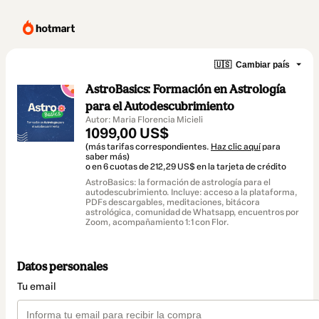
🇺🇸
Cambiar país
AstroBasics: Formación en Astrología
para el Autodescubrimiento
Autor: Maria Florencia Micieli
1099,00 US$
(más tarifas correspondientes.
Haz clic aquí
para
saber más)
o en 6 cuotas de 212,29 US$ en la tarjeta de crédito
AstroBasics: la formación de astrología para el
autodescubrimiento. Incluye: acceso a la plataforma,
PDFs descargables, meditaciones, bitácora
astrológica, comunidad de Whatsapp, encuentros por
Zoom, acompañamiento 1:1 con Flor.
Datos personales
Tu email