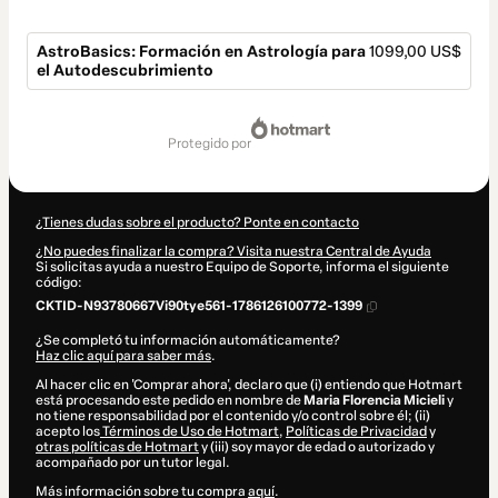
AstroBasics: Formación en Astrología para
1099,00 US$
el Autodescubrimiento
Total
de
protegido por
1099,00 US$
¿Tienes dudas sobre el producto? Ponte en contacto
¿No puedes finalizar la compra? Visita nuestra Central de Ayuda
Si solicitas ayuda a nuestro Equipo de Soporte, informa el siguiente
código:
CKTID-N93780667Vi90tye561-1786126100772-1399
¿Se completó tu información automáticamente?
Haz clic aquí para saber más
.
Al hacer clic en 'Comprar ahora', declaro que (i) entiendo que Hotmart
está procesando este pedido en nombre de
Maria Florencia Micieli
y
no tiene responsabilidad por el contenido y/o control sobre él; (ii)
acepto los
Términos de Uso de Hotmart
,
Políticas de Privacidad
y
otras políticas de Hotmart
y (iii) soy mayor de edad o autorizado y
acompañado por un tutor legal.
Más información sobre tu compra
aquí
.