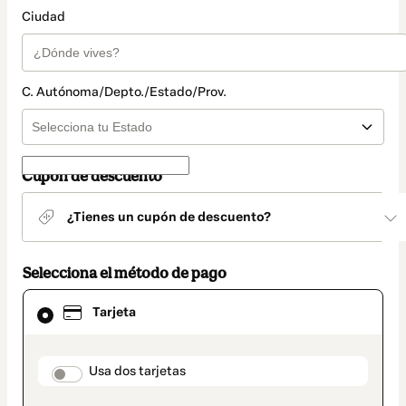
Ciudad
C. Autónoma/Depto./Estado/Prov.
Cupón de descuento
¿Tienes un cupón de descuento?
Selecciona el método de pago
El
Tarjeta
método
de
pago
seleccionado
payment_data.section_title_v2
Usa dos tarjetas
es
Tarjeta