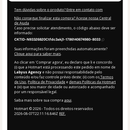
Tem dúvidas sobre o produto? Entre em contato com
Não consegue finalizar esta compra? Acesse nossa Central
de Ajuda
Caso precise solicitar atendimento, o código abaixo deve ser
informado:
CKTID-N93326820Ctfdc3akj1-1786140674980-8033
Suas informações foram preenchidas automaticamente?
Clique aqui para saber mais
.
Ao clicar em 'Comprar agora', eu declaro que li e concordo
(i) que a Hotmart está processando este pedido em nome de
Labyus Agency
e não possui responsabilidade pelo
conteúdo e/ou faz controle prévio deste; (ii) com os
Termos
de Uso
,
Política de Privacidade
e
demais Políticas da Hotmart
e (iii) que sou maior de idade ou autorizado e acompanhado
por um responsável legal.
Saiba mais sobre sua compra
aqui
.
Hotmart ©
2026
- Todos os direitos reservados
2026-08-07T22:11:16.846Z
REF.