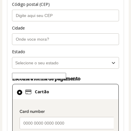
Código postal (CEP)
Cidade
Estado
Escolha a forma de pagamento
Cartão
Cartão
selecionado
como
método
payment_data.section_title_v2
de
pagamento