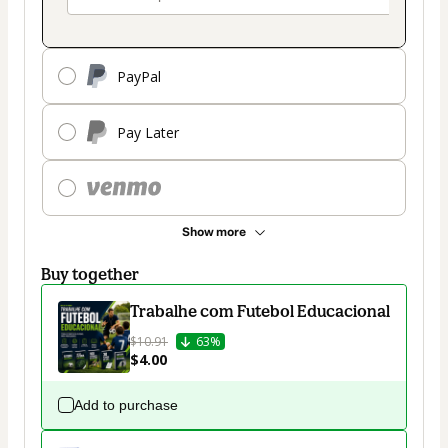
PayPal
Pay Later
Show more
Buy together
Trabalhe com Futebol Educacional
$10.91
63%
$4.00
Add to purchase