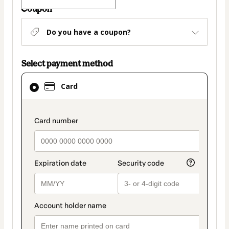
Coupon
Do you have a coupon?
Select payment method
Card
Card
selected
as
payment
payment_data.section_title_v2
method