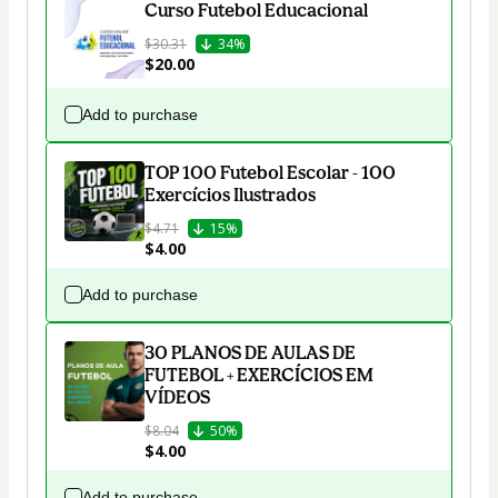
Curso Futebol Educacional
$30.31
34%
$20.00
Add to purchase
TOP 100 Futebol Escolar - 100
Exercícios Ilustrados
$4.71
15%
$4.00
Add to purchase
30 PLANOS DE AULAS DE
FUTEBOL + EXERCÍCIOS EM
VÍDEOS
$8.04
50%
$4.00
Add to purchase