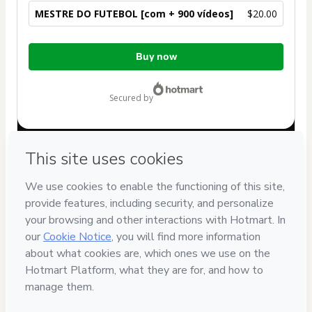
MESTRE DO FUTEBOL [com + 900 vídeos]
$20.00
Total
Buy now
of
$20.00
secured by
Have questions about the product? Please contact
Can't complete this purchase? Please visit our Help Center
If you need to submit a request to our support team, please
provide the code below:
CKTID-N90666064S1-1786048892218-8879
Was your information autofill in?
Click here to learn more
.
By clicking 'Buy Now' I declare that I (i) understand that
Hotmart is processing this order on behalf of
Daniela Souto
and has no responsibility for the content and/or control over
it; (ii) agree to Hotmart’s
Terms of Use
,
Privacy Policy
and
other company policies
and (iii) am of legal age or authorized
and accompanied by a legal guardian.