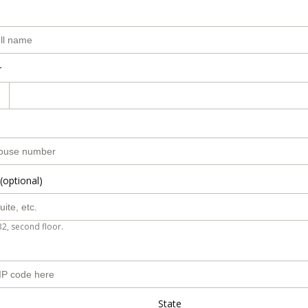
r
(optional)
B2, second floor.
State