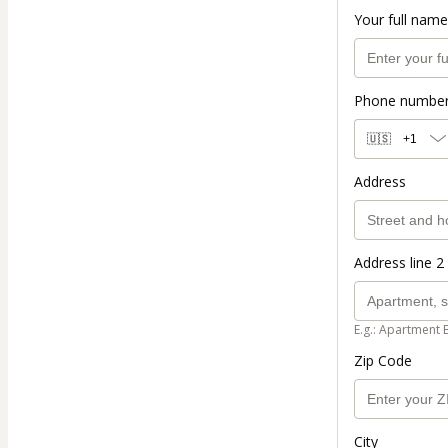
Your full name
Phone numbe
🇺🇸
+1
Address
Address line 2 
E.g.: Apartment 
Zip Code
City