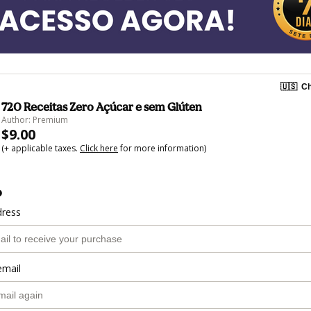
🇺🇸
Ch
720 Receitas Zero Açúcar e sem Glúten
Author: Premium
$9.00
(+ applicable taxes.
Click here
for more information)
o
dress
email