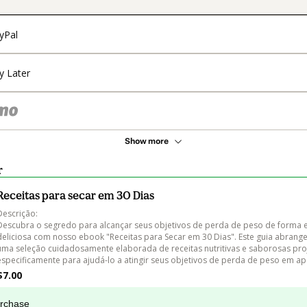
yPal
y Later
Show more
r
Receitas para secar em 30 Dias
Descrição:

Descubra o segredo para alcançar seus objetivos de perda de peso de forma ef
deliciosa com nosso ebook "Receitas para Secar em 30 Dias". Este guia abrange
uma seleção cuidadosamente elaborada de receitas nutritivas e saborosas pro
especificamente para ajudá-lo a atingir seus objetivos de perda de peso em a
$7.00
urchase