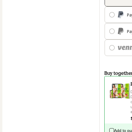
Pa
Pa
Buy togethe
Add to p