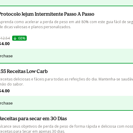
Protocolo Jejum Intermitente Passo A Passo
Aprenda como acelerar a perda de peso em até 80% com este guia fácil de segu
de dicas valiosas e planos personalizados. 

$12.54
68%
$4.00
urchase
155 Receitas Low Carb
Receitas deliciosas e fáceis para todas as refeições do dia. Mantenha-se saudáv
$4.00
urchase
Receitas para secar em 30 Dias
Alcance seus objetivos de perda de peso de forma rápida e deliciosa com nos
Receitas para Secar em apenas 30 dias.
