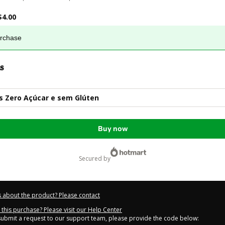
$4.00
urchase
s
s Zero Açúcar e sem Glúten
Buy now
secured by
 about the product? Please contact
this purchase? Please visit our Help Center
 submit a request to our support team, please provide the code below: