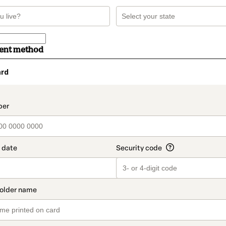
ment method
ard
t_data.section_title_v2