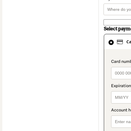
Select pay
Card
C
selected
as
payment
paymen
method