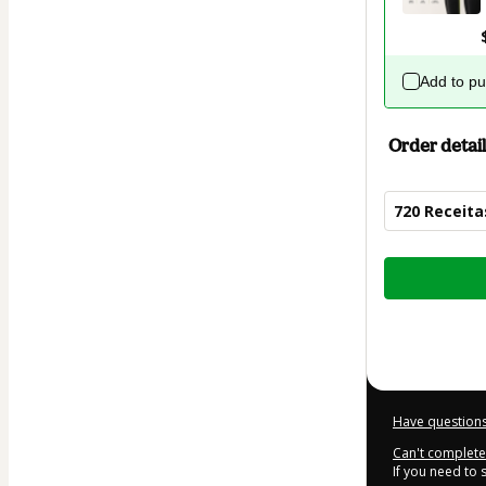
Add to p
Order detail
720 Receita
Total
of
$9.00
Have questions
Can't complete 
If you need to