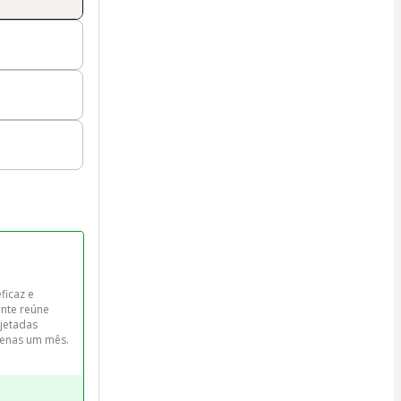
icaz e 
nte reúne 
jetadas 
penas um mês.