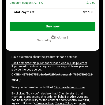
Discount coupon
(72.16%)
- $70.00
Total Payment
$27.00
Total
of
Buy now
$27.00
secured by
Have questions about the product? Please contact
Can't complete this purchase? Please visit our Help Center
If you need to submit a request to our support team, please
provide the code below:
CKTID-N87620775Eb4nkbo721blackgeneral-1786075163021-
7334
Was your information autofill in?
Click here to learn more
.
By clicking 'Buy Now' I declare that I (i) understand that
Hotmart is processing this order on behalf of
Alex Just
and
has no responsibility for the content and/or control over it; (ii)
agree to Hotmart’s
Terms of Use
,
Privacy Policy
and
other