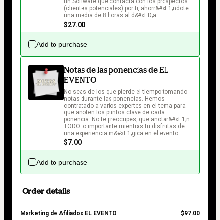
un Software que contacta con los prospectos 
(clientes potenciales) por ti, ahorr&#xE1;ndote 
una media de 8 horas al d&#xED;a.
$27.00
Add to purchase
Notas de las ponencias de EL
EVENTO
No seas de los que pierde el tiempo tomando 
notas durante las ponencias. Hemos 
contratado a varios expertos en el tema para 
que anoten los puntos clave de cada 
ponencia. No te preocupes, que anotar&#xE1;n 
TODO lo importante mientras tu disfrutas de 
una experiencia m&#xE1;gica en el evento.
$7.00
Add to purchase
Order details
Marketing de Afiliados EL EVENTO
$97.00