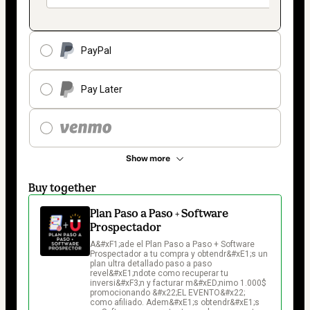
PayPal
Pay Later
Show more
Buy together
Plan Paso a Paso + Software
Prospectador
A&#xF1;ade el Plan Paso a Paso + Software 
Prospectador a tu compra y obtendr&#xE1;s un 
plan ultra detallado paso a paso 
revel&#xE1;ndote como recuperar tu 
inversi&#xF3;n y facturar m&#xED;nimo 1.000$ 
promocionando &#x22;EL EVENTO&#x22; 
como afiliado. Adem&#xE1;s obtendr&#xE1;s 