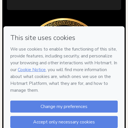
GARANTÍA LEGENDARIA: 
Si por el motivo que sea 
piensas que lo aprendido en el evento no ha valido 
por lo menos 10 veces más que lo que has pagado, 