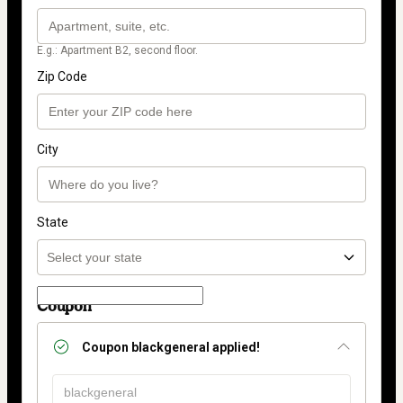
E.g.: Apartment B2, second floor.
Zip Code
City
State
Coupon
Coupon
blackgeneral
applied!