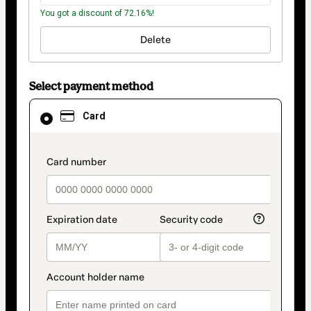
You got a discount of 72.16%!
Delete
Select payment method
Card
Card
selected
as
payment
method
payment_data.section_title_v2