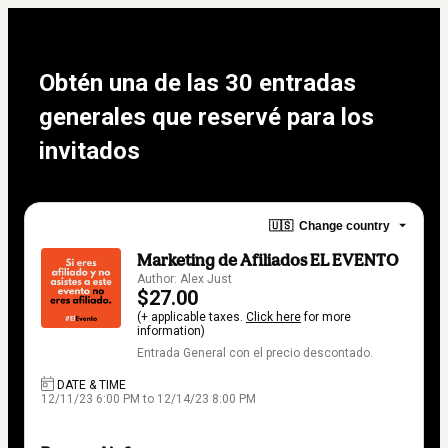
Obtén una de las 30 entradas 
generales que reservé para los 
invitados
🇺🇸
Change country
Marketing de Afiliados EL EVENTO
Author: Alex Just
$27.00
(+ applicable taxes.
Click here
for more
information)
Entrada General con el precio descontado.
DATE & TIME
12/11/23 6:00 PM to 12/14/23 8:00 PM