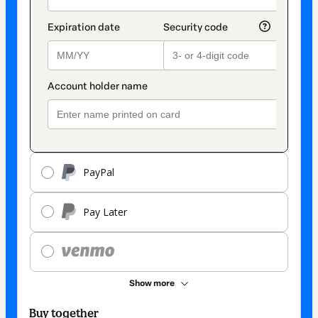
PayPal
Pay Later
Show more
Buy together