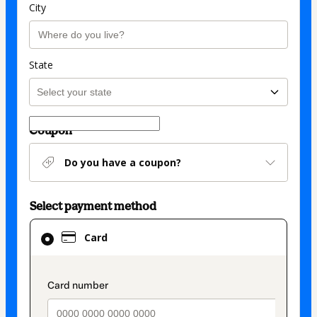
City
State
Coupon
Do you have a coupon?
Select payment method
Card
Card
selected
as
payment
payment_data.section_title_v2
method