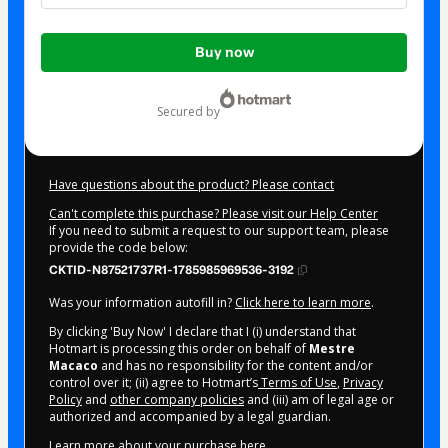
Total
Buy now
of
$22.00
secured by
Have questions about the product? Please contact
Can't complete this purchase? Please visit our Help Center
If you need to submit a request to our support team, please
provide the code below:
CKTID-N87521737R1-1785985969536-3192
Was your information autofill in?
Click here to learn more
.
By clicking 'Buy Now' I declare that I (i) understand that
Hotmart is processing this order on behalf of
Mestre
Macaco
and has no responsibility for the content and/or
control over it; (ii) agree to Hotmart’s
Terms of Use
,
Privacy
Policy
and
other company policies
and (iii) am of legal age or
authorized and accompanied by a legal guardian.
Learn more about your purchase
here
.