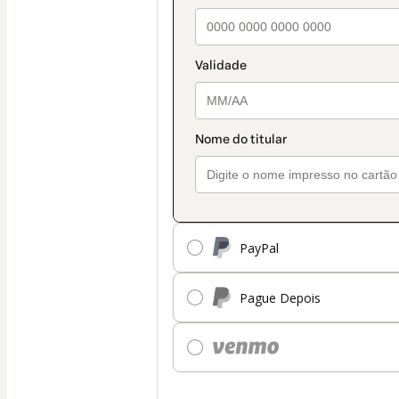
pagamento
PayPal
Pague Depois