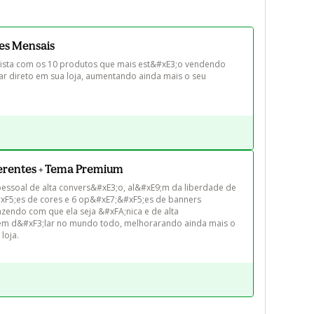
es Mensais
ista com os 10 produtos que mais est&#xE3;o vendendo 
ar direto em sua loja, aumentando ainda mais o seu 
ferentes + Tema Premium
ssoal de alta convers&#xE3;o, al&#xE9;m da liberdade de 
xF5;es de cores e 6 op&#xE7;&#xF5;es de banners 
fazendo com que ela seja &#xFA;nica e de alta 
em d&#xF3;lar no mundo todo, melhorarando ainda mais o 
loja.