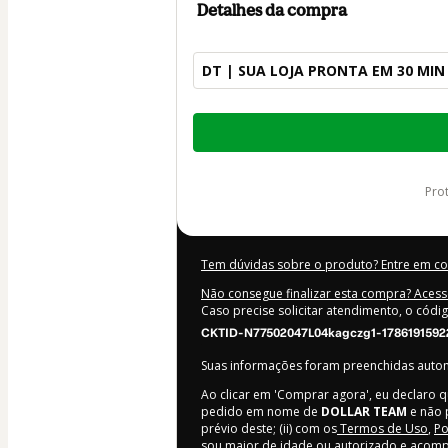
Detalhes da compra
DT | SUA LOJA PRONTA EM 30 MI
Total
de
US$ 18,50
pr
Tem dúvidas sobre o produto? Entre em c
Não consegue finalizar esta compra? Acess
Caso precise solicitar atendimento, o códi
CKTID-N77502047L04kagczg1-1786191592
Suas informações foram preenchidas aut
Ao clicar em 'Comprar agora', eu declaro q
pedido em nome de
DOLLAR TEAM
e não 
prévio deste; (ii) com os
Termos de Uso
,
Po
sou maior de idade ou autorizado e acomp