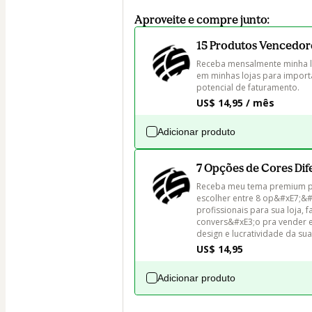
Aproveite e compre junto:
15 Produtos Vencedor
Receba mensalmente minha l
em minhas lojas para import
potencial de faturamento.
US$ 14,95 / mês
Adicionar produto
7 Opções de Cores Di
Receba meu tema premium pe
escolher entre 8 op&#xE7;&#
profissionais para sua loja, 
convers&#xE3;o pra vender 
design e lucratividade da sua 
US$ 14,95
Adicionar produto