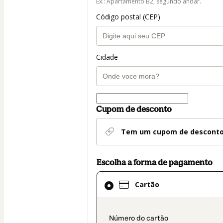
Ex.: Apartamento B2, segundo andar.
Código postal (CEP)
Cidade
Cupom de desconto
Tem um cupom de descont
Escolha a forma de pagamento
Cartão
Cartão
selecionado
como
método
payment_data.secti
de