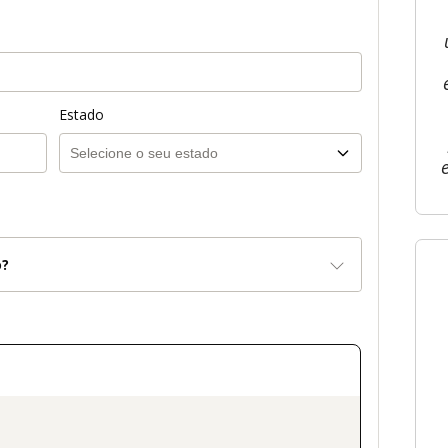
Estado
o?
on_title_v2