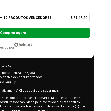
N + 10 PRODUTOS VENCEDORES
US$ 18,50
Comprar agora
otegido por
ontato com
e nossa Central de Ajuda
go abaixo deve ser informado:
223-4531
omaticamente?
Clique aqui para saber mais
.
ue li e concordo (i) que a Hotmart está processando este
possui responsabilidade pelo conteúdo e/ou faz controle
lítica de Privacidade
e
demais Políticas da Hotmart
e (iii) que
anhado por um responsável legal.