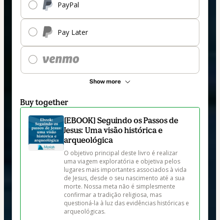
PayPal
Pay Later
Show more
Buy together
[EBOOK] Seguindo os Passos de
Jesus: Uma visão histórica e
arqueológica
O objetivo principal deste livro é realizar 
uma viagem exploratória e objetiva pelos 
lugares mais importantes associados à vida 
de Jesus, desde o seu nascimento até a sua 
morte. Nossa meta não é simplesmente 
confirmar a tradição religiosa, mas 
questioná-la à luz das evidências históricas e 
arqueológicas.
