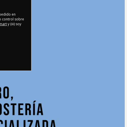
 pedido en
o control sobre
tmart
y (iii) soy