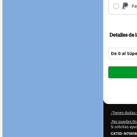
Pa
Detalles de
De 0 al Súpe
Total
de
197,00 US$
¿Tienes dudas 
¿No puedes fin
Si solicitas ay
CKTID-N70518