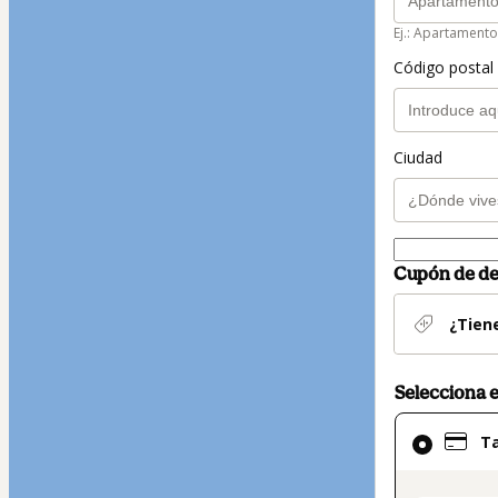
Ej.: Apartamento
Código postal 
Ciudad
Cupón de d
¿Tien
Selecciona 
El
Ta
método
de
pago