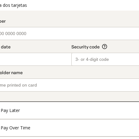
t_data.section_title_v2
a dos tarjetas
o
Pay Later
Pay Over Time