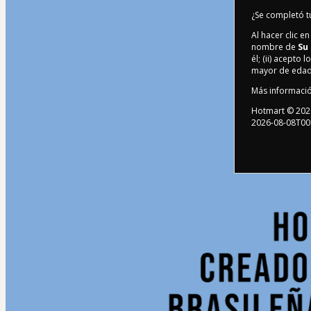
¿Se completó 
Al hacer clic 
nombre de
Su
él; (ii) acepto l
mayor de edad 
Más informaci
Hotmart ©
202
2026-08-08T00