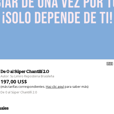
🇺🇸
De 0 al Súper Chantillí 2.0
Autor: Su Limiro Reposteria Brasileña
197,00 US$
(más tarifas correspondientes.
Haz clic aquí
para saber más)
De 0 al Súper Chantillí 2.0
nales