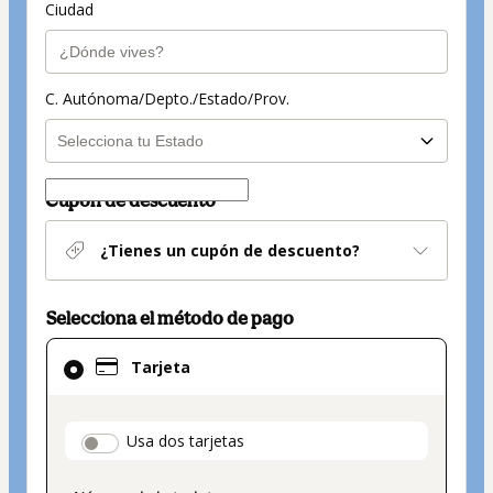
Ciudad
C. Autónoma/Depto./Estado/Prov.
Cupón de descuento
¿Tienes un cupón de descuento?
Selecciona el método de pago
El
Tarjeta
método
de
pago
payment_data.section_title_v2
Usa dos tarjetas
seleccionado
es