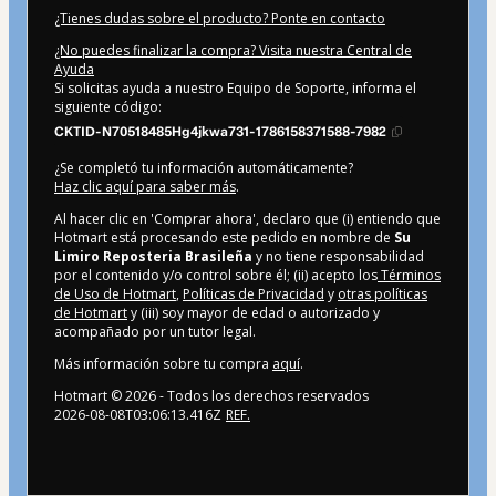
¿Tienes dudas sobre el producto? Ponte en contacto
¿No puedes finalizar la compra? Visita nuestra Central de
Ayuda
Si solicitas ayuda a nuestro Equipo de Soporte, informa el
siguiente código:
CKTID-N70518485Hg4jkwa731-1786158371588-7982
¿Se completó tu información automáticamente?
Haz clic aquí para saber más
.
Al hacer clic en 'Comprar ahora', declaro que (i) entiendo que
Hotmart está procesando este pedido en nombre de
Su
Limiro Reposteria Brasileña
y no tiene responsabilidad
por el contenido y/o control sobre él; (ii) acepto los
Términos
de Uso de Hotmart
,
Políticas de Privacidad
y
otras políticas
de Hotmart
y (iii) soy mayor de edad o autorizado y
acompañado por un tutor legal.
Más información sobre tu compra
aquí
.
Hotmart ©
2026
- Todos los derechos reservados
2026-08-08T03:06:13.416Z
REF.