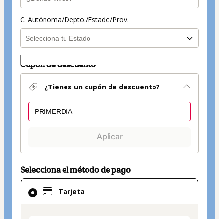
C. Autónoma/Depto./Estado/Prov.
Cupón de descuento
¿Tienes un cupón de descuento?
Aplicar
Selecciona el método de pago
El
Tarjeta
método
de
pago