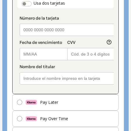
payment_data.section_title_v2
Usa dos tarjetas
seleccionado
es
Tarjeta
Pay Later
Pay Over Time