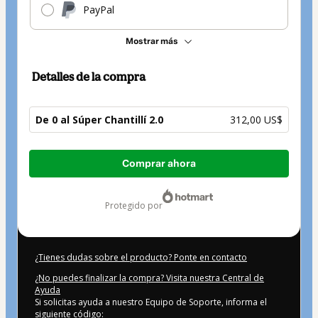
PayPal
Mostrar más
Detalles de la compra
De 0 al Súper Chantillí 2.0
312,00 US$
Total
Comprar ahora
de
312,00 US$
protegido por
¿Tienes dudas sobre el producto? Ponte en contacto
¿No puedes finalizar la compra? Visita nuestra Central de
Ayuda
Si solicitas ayuda a nuestro Equipo de Soporte, informa el
siguiente código: