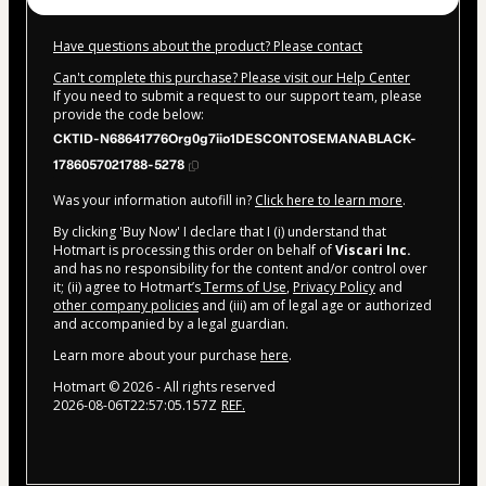
Have questions about the product? Please contact
Can't complete this purchase? Please visit our Help Center
If you need to submit a request to our support team, please
provide the code below:
CKTID-N68641776Org0g7iio1DESCONTOSEMANABLACK-
1786057021788-5278
Was your information autofill in?
Click here to learn more
.
By clicking 'Buy Now' I declare that I (i) understand that
Hotmart is processing this order on behalf of
Viscari Inc.
and has no responsibility for the content and/or control over
it; (ii) agree to Hotmart’s
Terms of Use
,
Privacy Policy
and
other company policies
and (iii) am of legal age or authorized
and accompanied by a legal guardian.
Learn more about your purchase
here
.
Hotmart ©
2026
- All rights reserved
2026-08-06T22:57:05.157Z
REF.