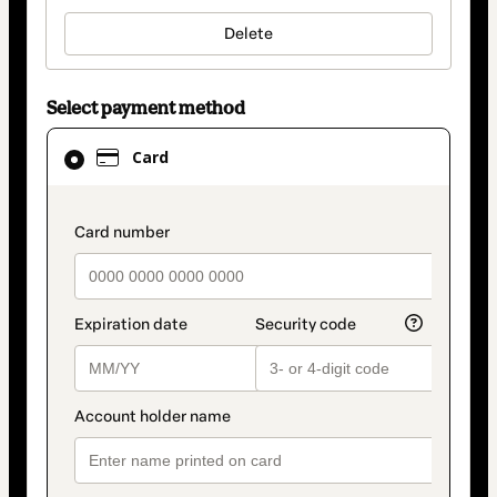
Delete
Select payment method
Card
Card
selected
as
payment
payment_data.section_title_v2
method