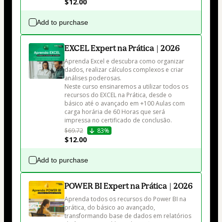
$12.00
Add to purchase
EXCEL Expert na Prática | 2026
Aprenda Excel e descubra como organizar 
dados, realizar cálculos complexos e criar 
análises poderosas.

Neste curso ensinaremos a utilizar todos os 
recursos do EXCEL na Prática, desde o 
básico até o avançado em +100 Aulas com 
carga horária de 60 Horas que será 
impressa no certificado de conclusão.
$69.72
83%
$12.00
Add to purchase
POWER BI Expert na Prática | 2026
Aprenda todos os recursos do Power BI na 
prática, do básico ao avançado, 
transformando base de dados em relatórios 