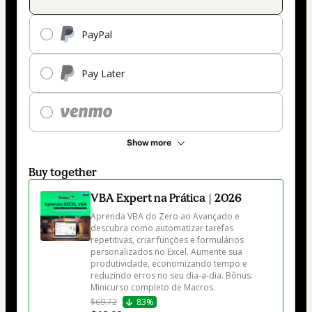
PayPal
Pay Later
Show more
Buy together
VBA Expert na Prática | 2026
Aprenda VBA do Zero ao Avançado e 
descubra como automatizar tarefas 
repetitivas, criar funções e formulários 
personalizados no Excel. Aumente sua 
produtividade, economizando tempo e 
reduzindo erros no seu dia-a-dia. Bônus: 
Minicurso completo de Macros.
$69.72
83%