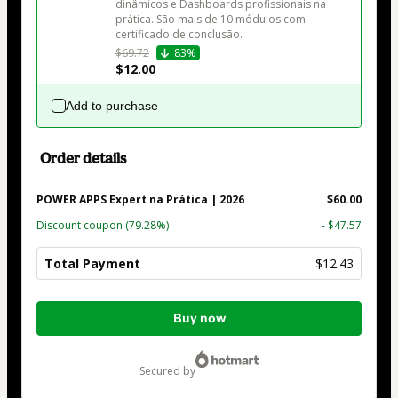
dinâmicos e Dashboards profissionais na 
prática. São mais de 10 módulos com 
certificado de conclusão.
$69.72
83%
$12.00
Add to purchase
Order details
POWER APPS Expert na Prática | 2026
$60.00
Discount coupon
(79.28%)
- $47.57
Total Payment
$12.43
Total
Buy now
of
$12.43
secured by