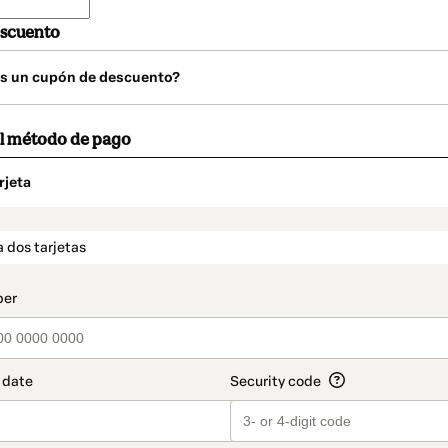
scuento
s un cupón de descuento?
el método de pago
rjeta
o
t_data.section_title_v2
 dos tarjetas