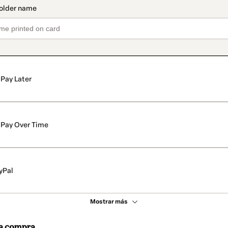
Pay Later
Pay Over Time
yPal
Mostrar más
 la compra