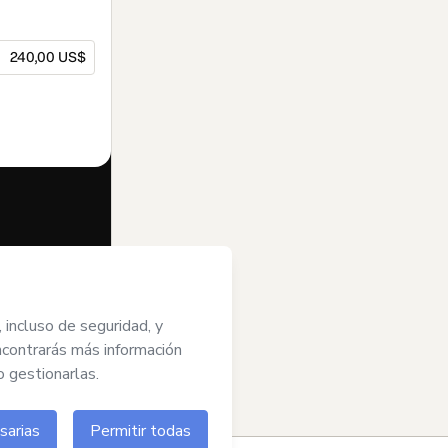
240,00 US$
dido en nombre
 de Uso de
do y