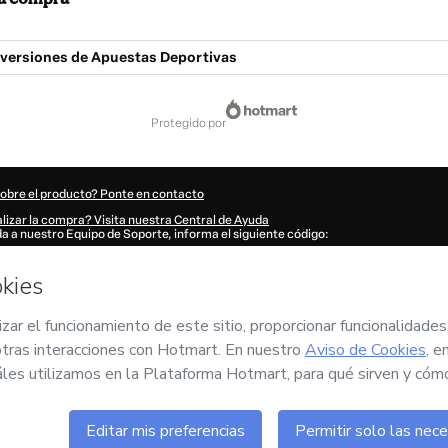
nversiones de Apuestas Deportivas
protegido por
sobre el producto? Ponte en contacto
lizar la compra? Visita nuestra Central de Ayuda
uda a nuestro Equipo de Soporte, informa el siguiente código:
752Y1-1786118814889-6207
tu información automáticamente?
Haz clic aquí para saber más
.
n 'Comprar ahora', declaro que (i) entiendo que Hotmart está procesando este pe
 tiene responsabilidad por el contenido y/o control sobre él; (ii) acepto los
Términos
icas de Privacidad
y
otras políticas de Hotmart
y (iii) soy mayor de edad o autoriza
 un tutor legal.
n sobre tu compra
aquí
.
6
- Todos los derechos reservados
:06:57.202Z
REF.