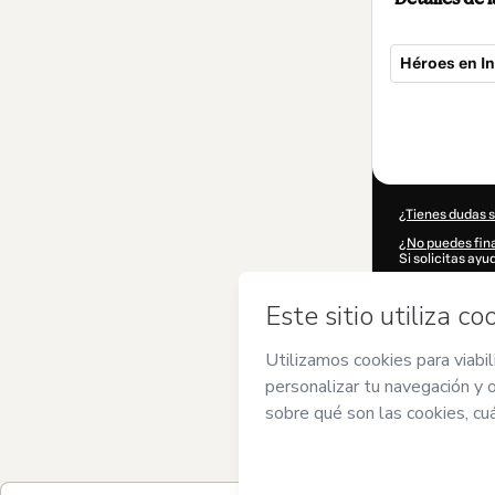
Héroes en I
Total
de
240,00 US$
¿Tienes dudas 
¿No puedes fina
Si solicitas ay
CKTID-N65990
¿Se completó 
Al hacer clic e
de
ToroBet
y no
Hotmart
,
Polít
acompañado por
Más informació
Hotmart ©
202
2026-08-07T16