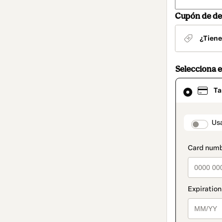
Cupón de de
¿Tiene
Selecciona 
El
Ta
método
de
pago
seleccionad
paymen
Usa
es
Tarjeta