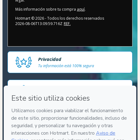
legal.
Más información sobre tu compra
aquí
.
Hotmart ©
2026
- Todos los derechos reservados
2026-08-06T13:09:59.716Z
REF.
Privacidad
Tu información está 100% segura
Compra segura
Ambiente seguro y autenticado
Entrega por email
Acceso al producto entregado por email