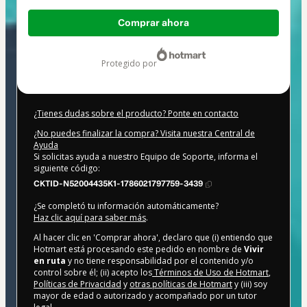
Total
Comprar ahora
de
119,00 US$
protegido por
¿Tienes dudas sobre el producto? Ponte en contacto
¿No puedes finalizar la compra? Visita nuestra Central de
Ayuda
Si solicitas ayuda a nuestro Equipo de Soporte, informa el
siguiente código:
CKTID-N52004435K1-1786021797759-3439
¿Se completó tu información automáticamente?
Haz clic aquí para saber más
.
Al hacer clic en 'Comprar ahora', declaro que (i) entiendo que
Hotmart está procesando este pedido en nombre de
Vivir
en ruta
y no tiene responsabilidad por el contenido y/o
control sobre él; (ii) acepto los
Términos de Uso de Hotmart
,
Políticas de Privacidad
y
otras políticas de Hotmart
y (iii) soy
mayor de edad o autorizado y acompañado por un tutor