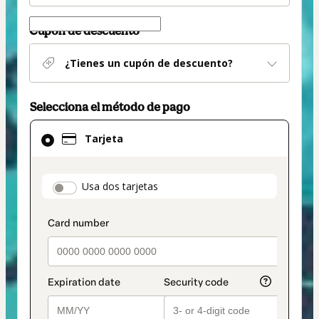
Cupón de descuento
¿Tienes un cupón de descuento?
Selecciona el método de pago
El
Tarjeta
método
de
pago
payment_data.section_title_v2
Usa dos tarjetas
seleccionado
es
Tarjeta