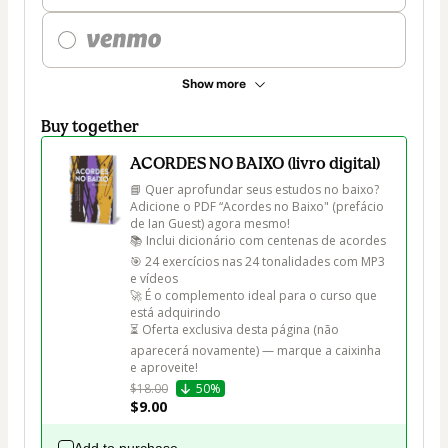
Show more
Buy together
ACORDES NO BAIXO (livro digital)
📘 Quer aprofundar seus estudos no baixo? 
Adicione o PDF “Acordes no Baixo" (prefácio 
de Ian Guest) agora mesmo!

📚 Inclui dicionário com centenas de acordes

🎯 24 exercícios nas 24 tonalidades com MP3 
e vídeos

🚀 É o complemento ideal para o curso que 
está adquirindo

⏳ Oferta exclusiva desta página (não 
aparecerá novamente) — marque a caixinha 
e aproveite!
$18.00
50%
$9.00