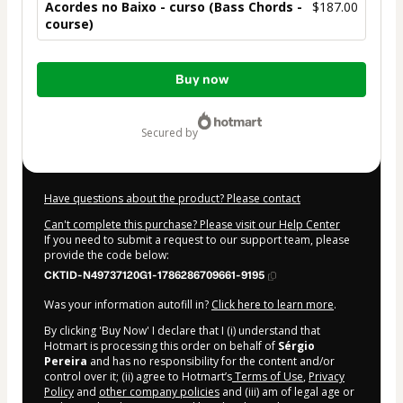
Acordes no Baixo - curso (Bass Chords -
$187.00
course)
Total
Buy now
of
$187.00
secured by
Have questions about the product? Please contact
Can't complete this purchase? Please visit our Help Center
If you need to submit a request to our support team, please
provide the code below:
CKTID-N49737120G1-1786286709661-9195
Was your information autofill in?
Click here to learn more
.
By clicking 'Buy Now' I declare that I (i) understand that
Hotmart is processing this order on behalf of
Sérgio
Pereira
and has no responsibility for the content and/or
control over it; (ii) agree to Hotmart’s
Terms of Use
,
Privacy
Policy
and
other company policies
and (iii) am of legal age or