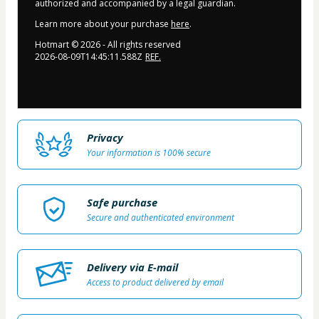
authorized and accompanied by a legal guardian.
Learn more about your purchase
here
.
Hotmart ©
2026
- All rights reserved
2026-08-09T14:45:11.588Z
REF.
Privacy
Your information is 100% secure
Safe purchase
Secure and authenticated environment
Delivery via E-mail
Access to product delivered by email