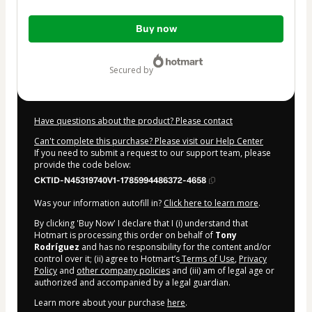
Total
Buy now
of
$20.00
secured by
Have questions about the product? Please contact
Can't complete this purchase? Please visit our Help Center
If you need to submit a request to our support team, please
provide the code below:
CKTID-N45319740V1-1785994486372-4658
Was your information autofill in?
Click here to learn more
.
By clicking 'Buy Now' I declare that I (i) understand that
Hotmart is processing this order on behalf of
Tony
Rodríguez
and has no responsibility for the content and/or
control over it; (ii) agree to Hotmart’s
Terms of Use
,
Privacy
Policy
and
other company policies
and (iii) am of legal age or
authorized and accompanied by a legal guardian.
Learn more about your purchase
here
.