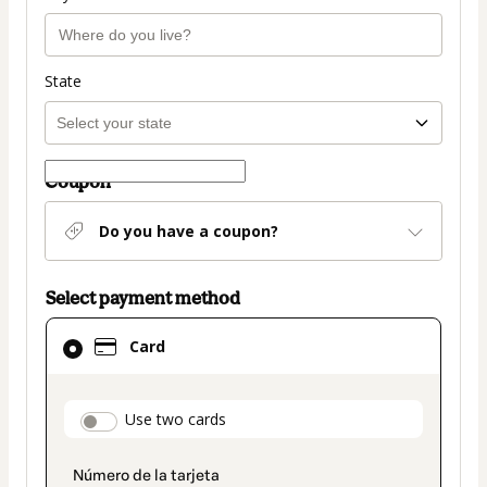
State
Coupon
Do you have a coupon?
Select payment method
Card
Card
selected
as
payment
payment_data.section_title_v2
Use two cards
method