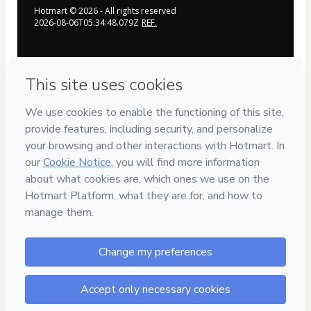
Hotmart ©
2026
- All rights reserved
2026-08-06T05:34:48.079Z
REF.
Privacy
Your information is 100% secure
Safe purchase
Secure and authenticated environment
Delivery via E-mail
Access to product delivered by email
Approved content
100% reviewed and approved