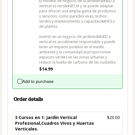
El modelo de negocio de la jardiner&#xED;a 
vertical es vers&#xE1;til y se puede adaptar 
para ofrecer una amplia gama de productos 
y servicios, como paredes vivas, techos 
verdes y mantenimiento y capacitaci&#xF3;n 
de plantas.

Invertir en un negocio de jardiner&#xED;a 
vertical es socialmente responsable y puede 
tener un impacto positivo en el medio 
ambiente y la comunidad al proporcionar 
espacios verdes en las zonas urbanas y 
reducir la huella de carbono de las ciudades.
$14.99
Add to purchase
Order details
3 Cursos en 1: Jardín Vertical
$20.00
Profesional,Cuadros Vivos y Huertas
Verticales.