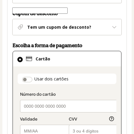
Cupom de desconto
Tem um cupom de desconto?
Escolha a forma de pagamento
Cartão
Cartão
selecionado
como
método
payment_data.section_title_v2
Usar dois cartões
de
pagamento