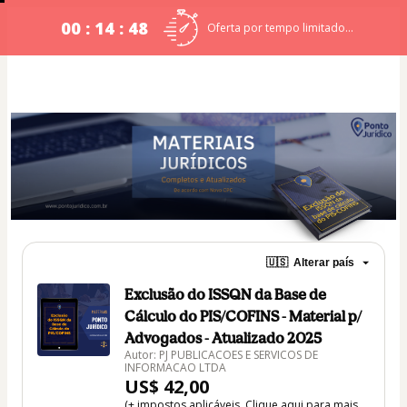
00 : 14 : 48
Oferta por tempo limitado...
🇺🇸
Alterar país
Exclusão do ISSQN da Base de
Cálculo do PIS/COFINS - Material p/
Advogados - Atualizado 2025
Autor: PJ PUBLICACOES E SERVICOS DE
INFORMACAO LTDA
US$ 42,00
(+ impostos aplicáveis.
Clique aqui
para mais