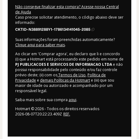
Não consegue finalizar esta compra? Acesse nossa Central
de Ajuda
Caso precise solicitar atendimento, o código abaixo deve ser
informado:
CKTID-N38891288Y1-1786134141045-2085
Suas informações foram preenchidas automaticamente?
Clique aqui para saber mais
.
Ao clicar em 'Comprar agora', eu declaro que li e concordo
(i) que a Hotmart está processando este pedido em nome de
PJ PUBLICACOES E SERVICOS DE INFORMACAO LTDA
e não
possui responsabilidade pelo conteúdo e/ou faz controle
prévio deste; (ii) com os
Termos de Uso
,
Política de
Privacidade
e
demais Políticas da Hotmart
e (iii) que sou
maior de idade ou autorizado e acompanhado por um
responsável legal.
Saiba mais sobre sua compra
aqui
.
Hotmart ©
2026
- Todos os direitos reservados
2026-08-07T20:22:23.409Z
REF.