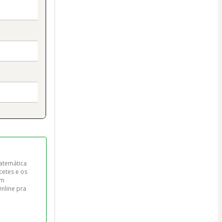
atemática 
etes e os 
Um 
nline pra 