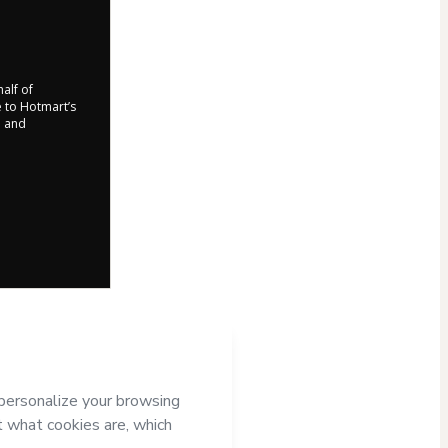
half of
e to Hotmart’s
d and