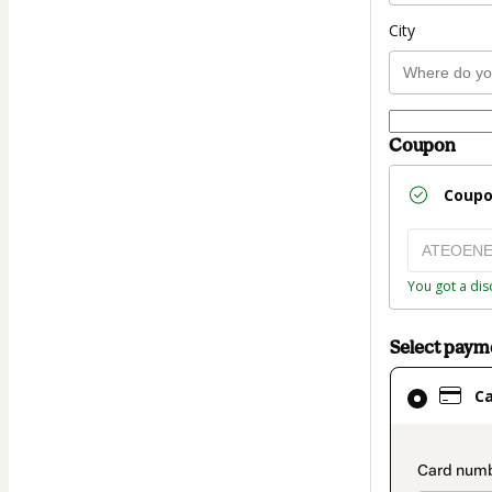
City
Coupon
Coup
You got a dis
Select pay
Card
C
selected
as
payment
paymen
method