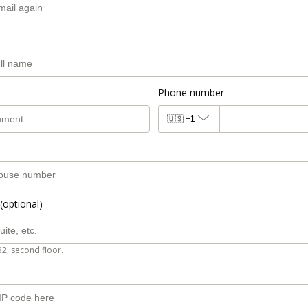
Phone number
🇺🇸
+1
(optional)
B2, second floor.