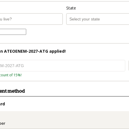
State
on
ATEOENEM-2027-ATG
applied!
count of 15%!
ment method
ard
t_data.section_title_v2