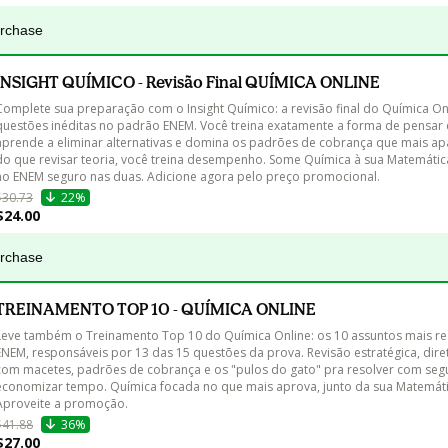
urchase
INSIGHT QUÍMICO - Revisão Final QUÍMICA ONLINE
Complete sua preparação com o Insight Químico: a revisão final do Química On
questões inéditas no padrão ENEM. Você treina exatamente a forma de pensar 
aprende a eliminar alternativas e domina os padrões de cobrança que mais ap
do que revisar teoria, você treina desempenho. Some Química à sua Matemátic
no ENEM seguro nas duas. Adicione agora pelo preço promocional.
$30.73
22%
$24.00
urchase
TREINAMENTO TOP 10 - QUÍMICA ONLINE
Leve também o Treinamento Top 10 do Química Online: os 10 assuntos mais re
ENEM, responsáveis por 13 das 15 questões da prova. Revisão estratégica, dire
com macetes, padrões de cobrança e os "pulos do gato" pra resolver com seg
economizar tempo. Química focada no que mais aprova, junto da sua Matemáti
Aproveite a promoção.
$41.88
36%
$27.00