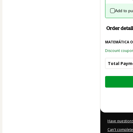
Add to p
Order detail
MATEMÁTICA O
Discount coupo
Total Paym
Total
of
$123.25
Have questions
Can't complete 