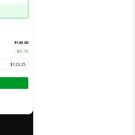
$145.00
- $21.75
$123.25