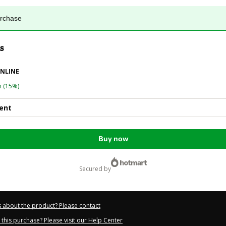
urchase
s
NLINE
n
(15%)
ent
Buy now
secured by
 about the product? Please contact
this purchase? Please visit our Help Center