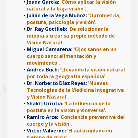
Joana García:
 'Cómo aplicar la visión 
natural a la baja visión'.
Julián de la Vega Muñoz: 
'Optometría, 
postura, psicología y visión'.
Dr. Ray Gottlieb:
 'De solucionar la 
miopía a crear su propio método de 
Visión Natural'.
Miguel Camarena:
 'Ojos sanos en un 
cuerpo sano: alimentación y 
movimiento'.
Andrea Buch: 
'Llevando la visión natural 
por toda la geografía española'.
Dr. Norberto Díaz Reyes: 
'Nuevas 
Tecnologías de la Medicina Integrativa 
y Visión Natural'.
Shakti Urrutia: 
'La Influencia de la 
postura en la visión y viceversa'.
Ramiro Arce: 
'Conciencia preventiva del 
cuerpo y la visión'.
Víctor Valverde: 
'El autocuidado en 
tiempo de crisis'.