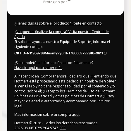
protegido por
¿Tienes dudas sobre el producto? Ponte en contacto
¿No puedes finalizar la compra? Visita nuestra Central de
Ayuda
Si solicitas ayuda a nuestro Equipo de Soporte, informa el
siguiente código:
CKTID-N11959789Mnsmyvyuh1-1786002722916-9611
¿Se completó tu información automáticamente?
Haz clic aquí para saber más
.
Al hacer clic en 'Comprar ahora', declaro que (i) entiendo que
Hotmart está procesando este pedido en nombre de
Volver
a Ver Claro
y no tiene responsabilidad por el contenido y/o
control sobre él; (ii) acepto los
Términos de Uso de Hotmart
,
Políticas de Privacidad
y
otras políticas de Hotmart
y (iii) soy
mayor de edad o autorizado y acompañado por un tutor
legal.
Más información sobre tu compra
aquí
.
Hotmart ©
2026
- Todos los derechos reservados
2026-08-06T07:52:04.574Z
REF.