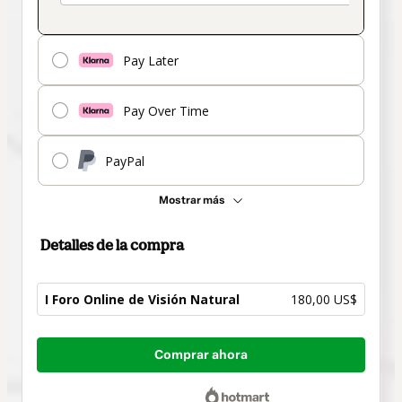
Pay Later
Pay Over Time
PayPal
Mostrar más
Detalles de la compra
I Foro Online de Visión Natural
180,00 US$
Total
Comprar ahora
de
180,00 US$