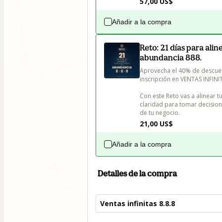
57,00 US$
Añadir a la compra
Reto: 21 días para ali
abundancia 888.
Aprovecha el 40% de descuen
inscripción en VENTAS INFINIT
Con este Reto vas a alinear 
claridad para tomar decision
21,00 US$
Añadir a la compra
Detalles de la compra
Ventas infinitas 8.8.8