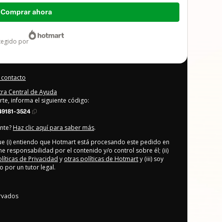
Comprar ahora
otegido por
 contacto
stra Central de Ayuda
rte, informa el siguiente código:
9181-3524
ente?
Haz clic aquí para saber más
.
que (i) entiendo que Hotmart está procesando este pedido en
ne responsabilidad por el contenido y/o control sobre él; (ii)
olíticas de Privacidad
y
otras políticas de Hotmart
y (iii) soy
por un tutor legal.
rvados