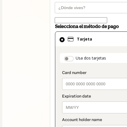
Selecciona el método de pago
El
Tarjeta
método
de
pago
payment_data.secti
Usa dos tarjetas
seleccionado
es
Tarjeta