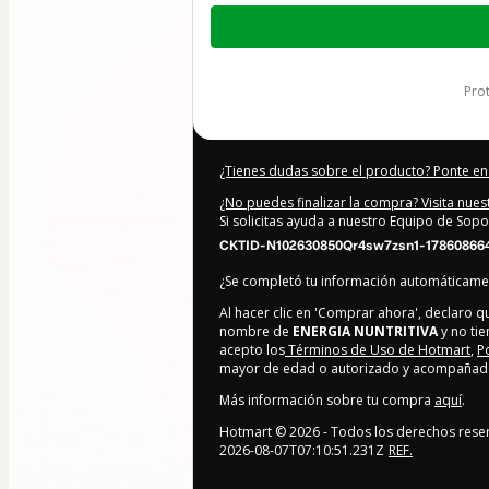
Total
de
888,00 US$
pr
¿Tienes dudas sobre el producto? Ponte en
¿No puedes finalizar la compra? Visita nue
Si solicitas ayuda a nuestro Equipo de Sopo
CKTID-N102630850Qr4sw7zsn1-178608664
¿Se completó tu información automáticam
Al hacer clic en 'Comprar ahora', declaro 
nombre de
ENERGIA NUNTRITIVA
y no tie
acepto los
Términos de Uso de Hotmart
,
P
mayor de edad o autorizado y acompañado 
Más información sobre tu compra
aquí
.
Hotmart ©
2026
- Todos los derechos rese
2026-08-07T07:10:51.231Z
REF.