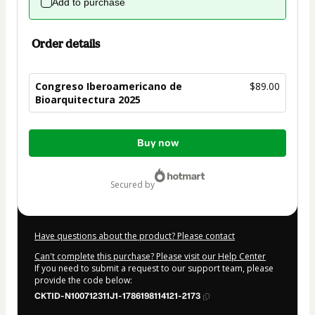
Add to purchase
Order details
Congreso Iberoamericano de
$89.00
Bioarquitectura 2025
Total
Buy now
of
$89.00
secured by
Have questions about the product? Please contact
Can't complete this purchase? Please visit our Help Center
If you need to submit a request to our support team, please
provide the code below:
CKTID-N100712311J1-1786198114121-2173