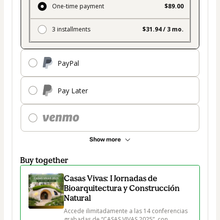
One-time payment
$89.00
3 installments
$31.94 / 3 mo.
PayPal
Pay Later
Show more
Buy together
Casas Vivas: I Jornadas de
Bioarquitectura y Construcción
Natural
Accede ilimitadamente a las 14 conferencias 
grabadas de “CASAS VIVAS 2025”, con 