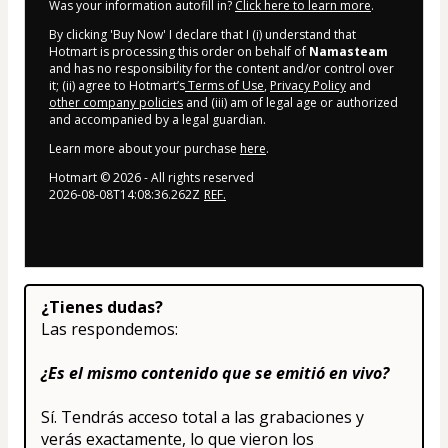
Was your information autofill in?
Click here to learn more
.
By clicking 'Buy Now' I declare that I (i) understand that
Hotmart is processing this order on behalf of
Namasteam
and has no responsibility for the content and/or control over
it; (ii) agree to Hotmart’s
Terms of Use
,
Privacy Policy
and
other company policies
and (iii) am of legal age or authorized
and accompanied by a legal guardian.
Learn more about your purchase
here
.
Hotmart ©
2026
- All rights reserved
2026-08-08T14:08:36.262Z
REF.
¿Tienes dudas?
Las respondemos:
¿Es el mismo contenido que se emitió en vivo?
Sí. Tendrás acceso total a las grabaciones y 
verás exactamente, lo que vieron los 