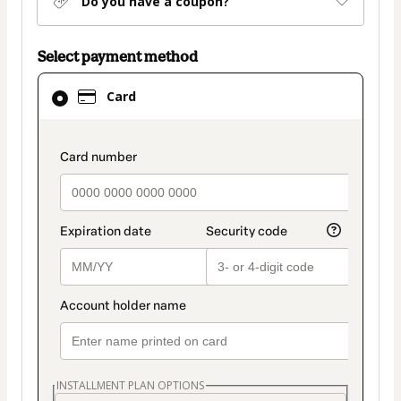
Do you have a coupon?
Select payment method
Card
Card
selected
as
payment
payment_data.section_title_v2
method
INSTALLMENT PLAN OPTIONS