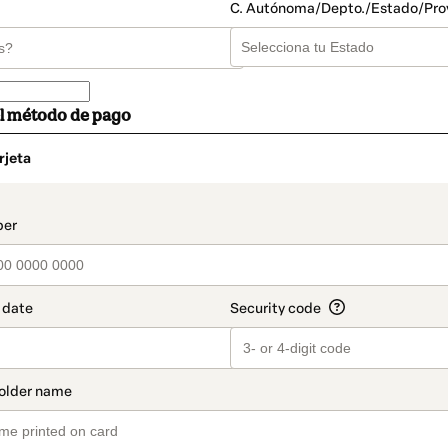
C. Autónoma/Depto./Estado/Pro
el método de pago
rjeta
o
t_data.section_title_v2