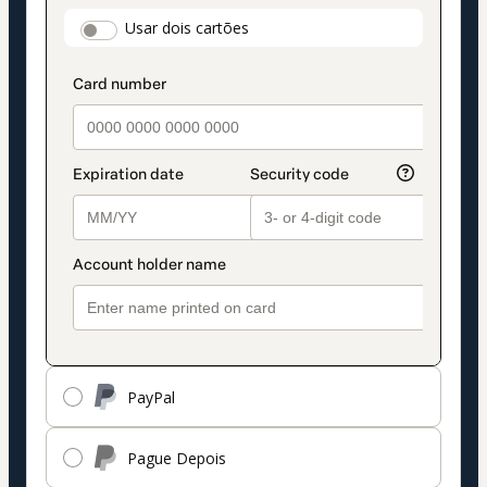
método
payment_data.section_title_v2
Usar dois cartões
de
pagamento
PayPal
Pague Depois