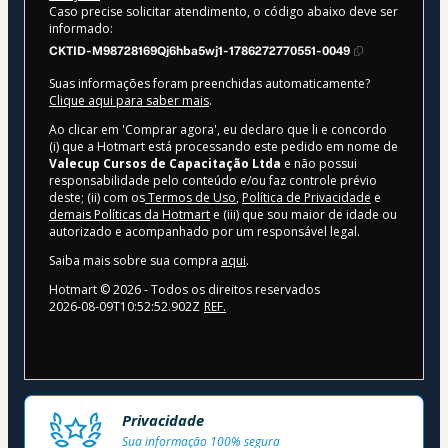
Caso precise solicitar atendimento, o código abaixo deve ser
informado:
CKTID-M98728169Qj6hba5wj1-1786272770551-0049
Suas informações foram preenchidas automaticamente?
Clique aqui para saber mais
.
Ao clicar em 'Comprar agora', eu declaro que li e concordo
(i) que a Hotmart está processando este pedido em nome de
Valecup Cursos de Capacitação Ltda
e não possui
responsabilidade pelo conteúdo e/ou faz controle prévio
deste; (ii) com os
Termos de Uso
,
Política de Privacidade
e
demais Políticas da Hotmart
e (iii) que sou maior de idade ou
autorizado e acompanhado por um responsável legal.
Saiba mais sobre sua compra
aqui
.
Hotmart ©
2026
- Todos os direitos reservados
2026-08-09T10:52:52.902Z
REF.
Privacidade
Sua informação 100% segura