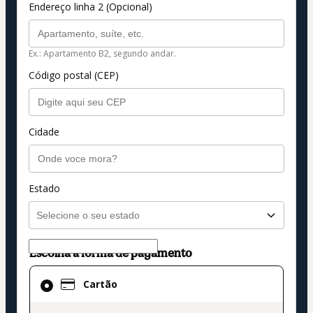
Endereço linha 2 (Opcional)
Ex.: Apartamento B2, segundo andar.
Código postal (CEP)
Cidade
Estado
Escolha a forma de pagamento
Cartão
Cartão
selecionado
como