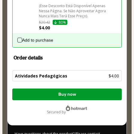
(Esse Desconto Está Disponível Apenas 
Nessa Página. Se Não Aproveitar Agora 
Nunca Mais Terá Esse Preço).
$20.42
80%
$4.00
Add to purchase
Order details
Atividades Pedagógicas
$4.00
Total
Buy now
of
$4.00
secured by
Have questions about the product? Please contact