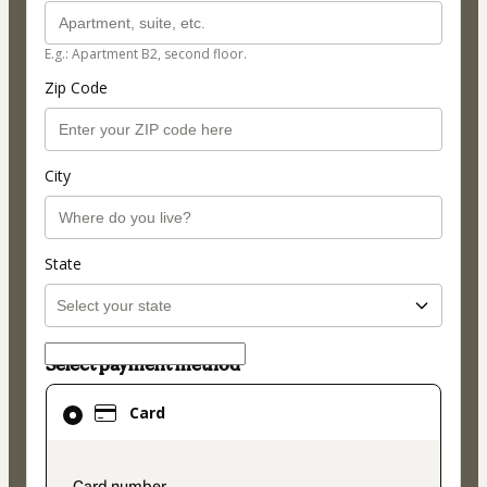
E.g.: Apartment B2, second floor.
Zip Code
City
State
Select payment method
Card
Card
selected
as
payment