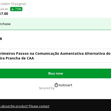
Contém 70 paginas 
$23.41
70%
$7.00
urchase
s
rimeiros Passos na Comunicação Aumentativa Alternativa do
ira Prancha de CAA
Buy now
secured by
 about the product? Please contact