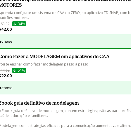
MOTORES
Aprenda configurar um sistema de CAA do ZERO, no aplicativo TD SNAP, com b
padrões motores. 
$63.32
34%
$42.00
urchase
Como Fazer a MODELAGEM em aplicativos de CAA
Vou te ensinar como fazer modelagem passo a passo
$44.68
51%
$22.00
urchase
Ebook guia definitivo de modelagem
o Ebook guia definitivo de modelagem, contém estratégias práticas para profis
saúde, educação e familiares. 

Modelagem com estratégias eficazes para a comunicação aumentativa e alternat