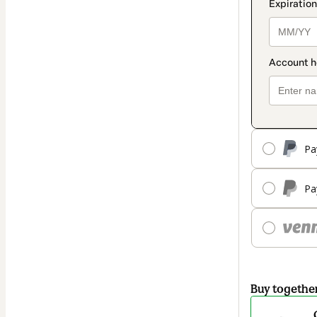
Pa
Pa
Buy togethe