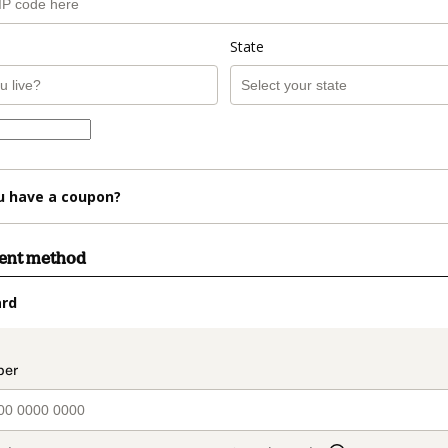
State
u have a coupon?
ment method
ard
t_data.section_title_v2