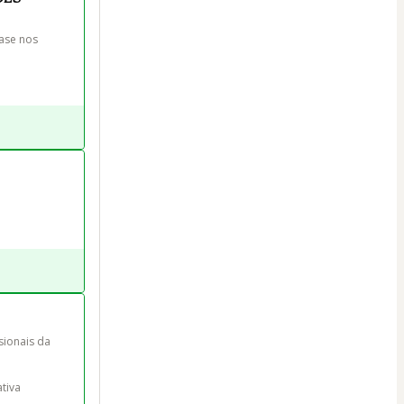
ase nos 
sionais da 
iva 
