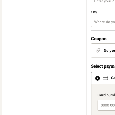
City
Coupon
Do yo
Select pay
Card
C
selected
as
payment
paymen
method