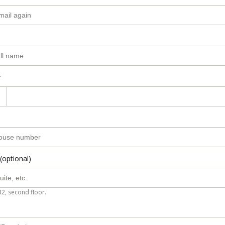
r
(optional)
B2, second floor.