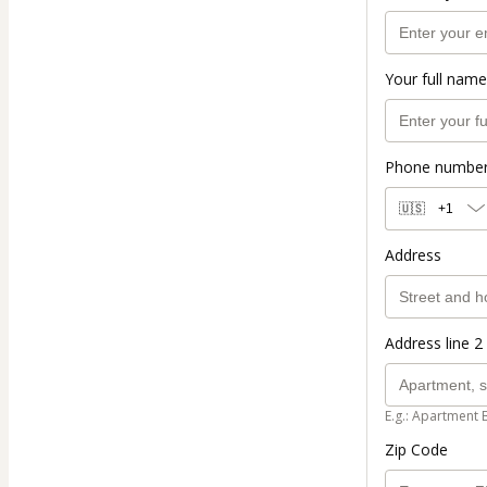
Your full name
Phone numbe
🇺🇸
+1
Address
Address line 2 
E.g.: Apartment 
Zip Code