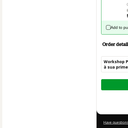
Add to p
Order detail
Workshop P
à sua prime
Total
of
$10.00
Have questions