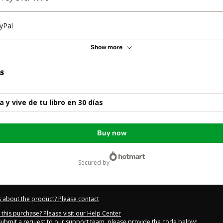
yPal
Show more
s
a y vive de tu libro en 30 días
Buy now
secured by
 about the product? Please contact
this purchase? Please visit our Help Center
 submit a request to our support team, please provide the code below: