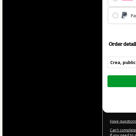
Pa
Order detail
Crea, public
Total
of
$197.00
Have questions
Can't complete 
If you need to