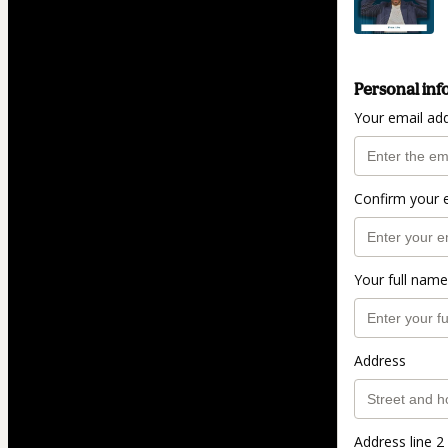
Personal inf
Your email ad
Confirm your 
Your full name
Address
Address line 2 