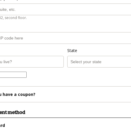
B2, second floor.
State
u have a coupon?
ment method
ard