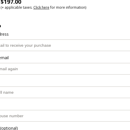
$197.00
(+ applicable taxes.
Click here
for more information)
o
dress
email
(optional)