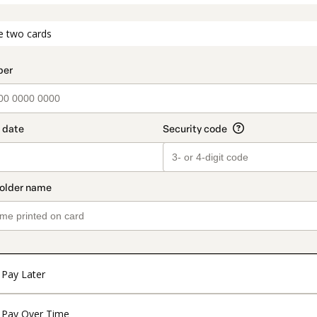
t_data.section_title_v2
e two cards
Pay Later
Pay Over Time