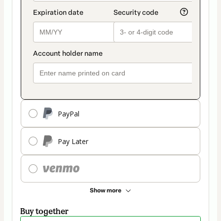
PayPal
Pay Later
Show more
Buy together