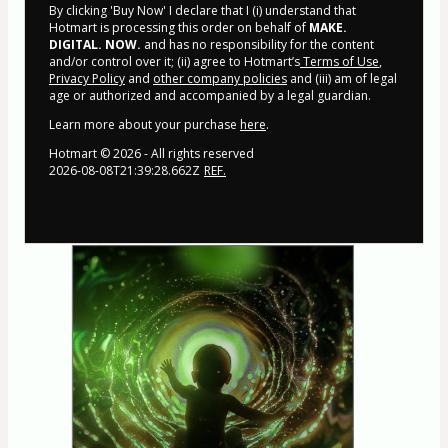
By clicking 'Buy Now' I declare that I (i) understand that
Hotmart is processing this order on behalf of
MAKE.
DIGITAL. NOW.
and has no responsibility for the content
and/or control over it; (ii) agree to Hotmart’s
Terms of Use
,
Privacy Policy
and
other company policies
and (iii) am of legal
age or authorized and accompanied by a legal guardian.
Learn more about your purchase
here
.
Hotmart ©
2026
- All rights reserved
2026-08-08T21:39:28.662Z
REF.