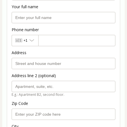
Your full name
Phone number
🇺🇸
+1
Address
Address line 2 (optional)
E.g.: Apartment B2, second floor.
Zip Code
City