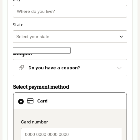
State
Coupon
Do you have a coupon?
Select payment method
Card
Card
selected
as
payment
payment_data.section_title_v2
method