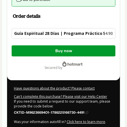
Order details
Guía Espiritual 28 Días | Programa Práctico
$4.90
Total
Buy now
of
$4.90
secured by
Have questions about the product? Please contact
Can't complete this purchase? Please visit our Help Center
If you need to submit a request to our support team, please
provide the code below:
CKTID-M96236694O1-1786225166730-4491
Was your information autofill in?
Click here to learn more
.