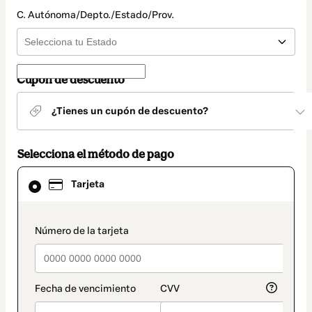
C. Autónoma/Depto./Estado/Prov.
Cupón de descuento
¿Tienes un cupón de descuento?
Selecciona el método de pago
El
Tarjeta
método
de
pago
seleccionado
payment_data.section_title_v2
es
Tarjeta