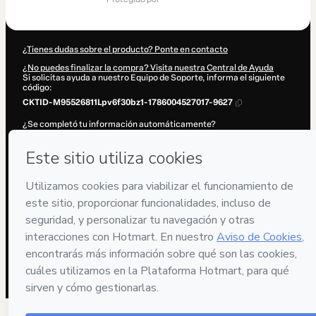
¿Tienes dudas sobre el producto? Ponte en contacto
¿No puedes finalizar la compra? Visita nuestra Central de Ayuda
Si solicitas ayuda a nuestro Equipo de Soporte, informa el siguiente
código:
CKTID-M95526811Lpv6f30bz1-1786004527017-9627
¿Se completó tu información automáticamente?
Haz clic aquí para saber más
.
Al hacer clic en 'Comprar ahora', declaro que (i) entiendo que Hotmart
está procesando este pedido en nombre de
CINVEST. SLU
y no tiene
responsabilidad por el contenido y/o control sobre él; (ii) acepto los
Términos de Uso de Hotmart
,
Políticas de Privacidad
y
otras políticas
de Hotmart
y (iii) soy mayor de edad o autorizado y acompañado por
un tutor legal.
Más información sobre tu compra
aquí
.
Hotmart ©
2026
- Todos los derechos reservados
2026-08-06T08:22:08.567Z
REF.