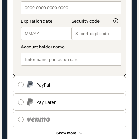
PayPal
Pay Later
Show more