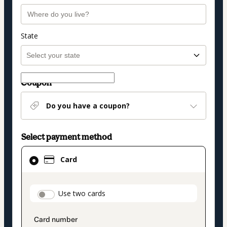
State
Coupon
Do you have a coupon?
Select payment method
Card
Card
selected
as
payment
payment_data.section_title_v2
Use two cards
method