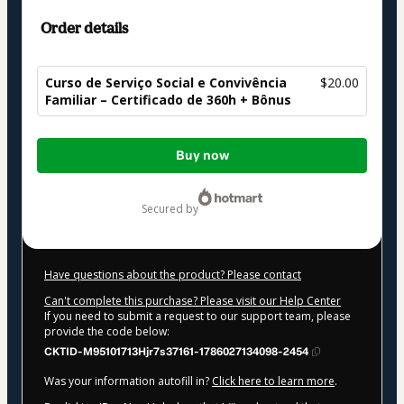
Order details
Curso de Serviço Social e Convivência
$20.00
Familiar – Certificado de 360h + Bônus
Total
Buy now
of
$20.00
secured by
Have questions about the product? Please contact
Can't complete this purchase? Please visit our Help Center
If you need to submit a request to our support team, please
provide the code below:
CKTID-M95101713Hjr7s37161-1786027134098-2454
Was your information autofill in?
Click here to learn more
.