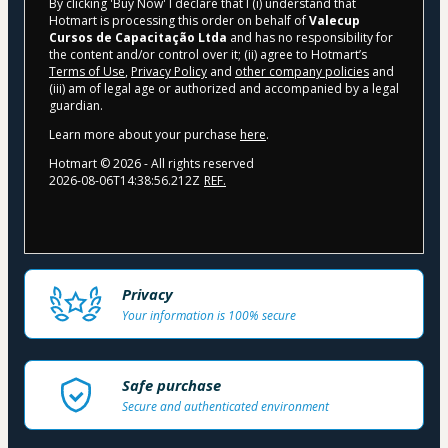
By clicking 'Buy Now' I declare that I (i) understand that
Hotmart is processing this order on behalf of
Valecup
Cursos de Capacitação Ltda
and has no responsibility for
the content and/or control over it; (ii) agree to Hotmart’s
Terms of Use
,
Privacy Policy
and
other company policies
and
(iii) am of legal age or authorized and accompanied by a legal
guardian.
Learn more about your purchase
here
.
Hotmart ©
2026
- All rights reserved
2026-08-06T14:38:56.212Z
REF.
Privacy
Your information is 100% secure
Safe purchase
Secure and authenticated environment