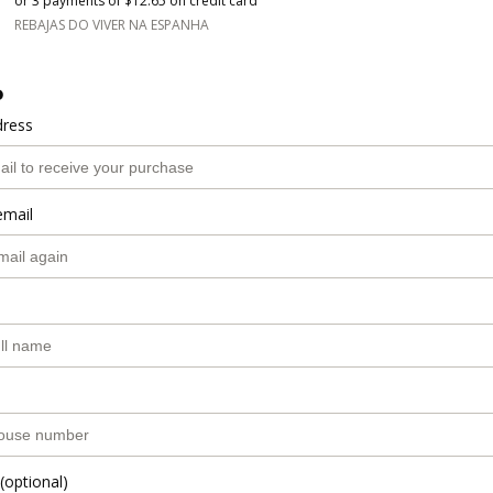
or 3 payments of $12.65 on credit card
REBAJAS DO VIVER NA ESPANHA
o
dress
email
(optional)