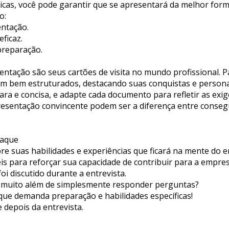
icas, você pode garantir que se apresentará da melhor form
o:
entação.
ficaz.
preparação.
sentação são seus cartões de visita no mundo profissional. P
am bem estruturados, destacando suas conquistas e persona
ara e concisa, e adapte cada documento para refletir as exig
esentação convincente podem ser a diferença entre consegui
taque
e suas habilidades e experiências que ficará na mente do en
s para reforçar sua capacidade de contribuir para a empresa
oi discutido durante a entrevista.
i muito além de simplesmente responder perguntas? 
que demanda preparação e habilidades específicas!
e depois da entrevista.