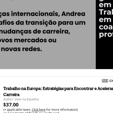
🇺🇸
Ch
Trabalho na Europa: Estratégias para Encontrar e Acelera
Carreira
Author: Viver na Espanha
$37.00
(+ applicable taxes.
Click here
for more information)