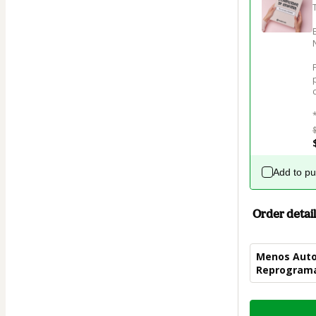
Add to p
Order detail
Menos Autoc
Reprograma
Total