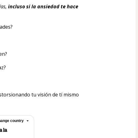
ías,
 incluso si la ansiedad te hace 
dades?
en?
az?
storsionando tu visión de tí mismo 
ange country
 la