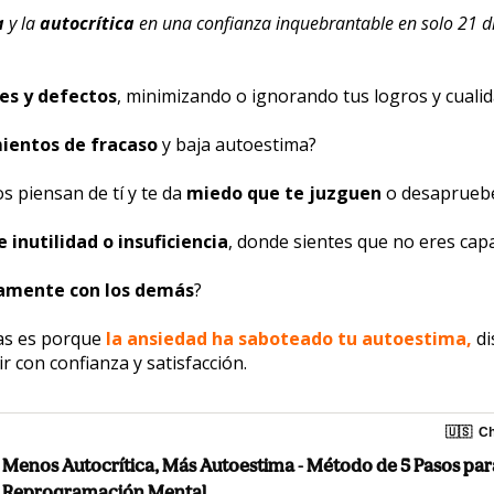
a
 y la 
autocrítica
 en una confianza inquebrantable en solo 21 d
es y defectos
, minimizando o ignorando tus logros y cuali
ientos de fracaso
 y baja autoestima?
 piensan de tí y te da 
miedo que te juzguen
 o desaprueb
 inutilidad o insuficiencia
, donde sientes que no eres cap
amente con los demás
?
tas es porque 
la ansiedad ha saboteado tu autoestima,
di
ir con confianza y satisfacción.
🇺🇸
Ch
Menos Autocrítica, Más Autoestima - Método de 5 Pasos para
Reprogramación Mental