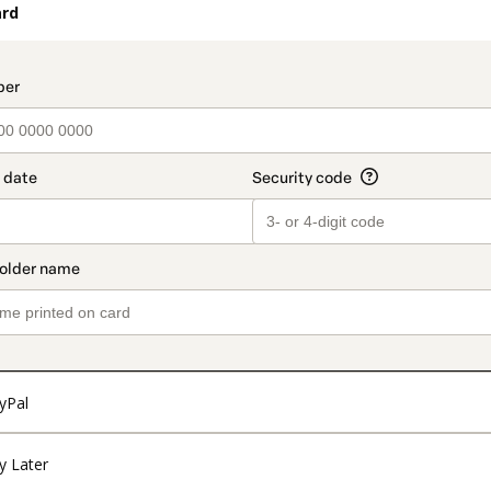
ard
t_data.section_title_v2
yPal
y Later