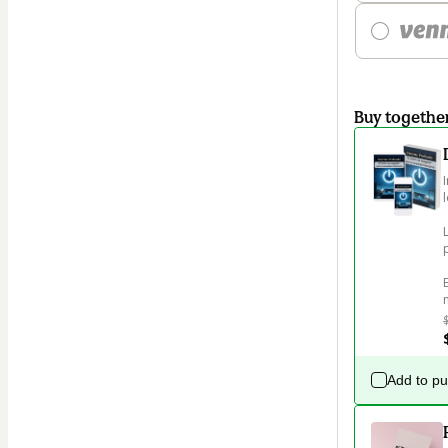
Buy togethe
Add to p