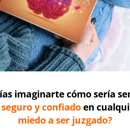
ías imaginarte cómo sería sen
 seguro y confiado
 en cualqui
miedo a ser juzgado?