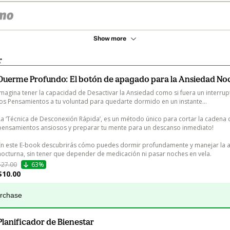
Show more
r
Duerme Profundo: El botón de apagado para la Ansiedad No
Imagina tener la capacidad de Desactivar la Ansiedad como si fuera un interrup
los Pensamientos a tu voluntad para quedarte dormido en un instante…

La ‘Técnica de Desconexión Rápida’, es un método único para cortar la cadena 
pensamientos ansiosos y preparar tu mente para un descanso inmediato!

En este E-book descubrirás cómo puedes dormir profundamente y manejar la 
nocturna, sin tener que depender de medicación ni pasar noches en vela.
$27.00
63%
$10.00
urchase
Planificador de Bienestar