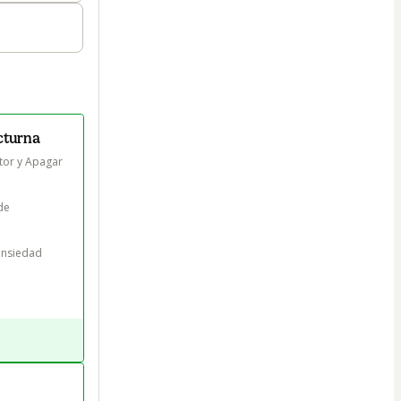
cturna
tor y Apagar 
de 
ansiedad 