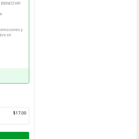
BIENESTAR!

e 
 emociones y 
bre en 
$17.00