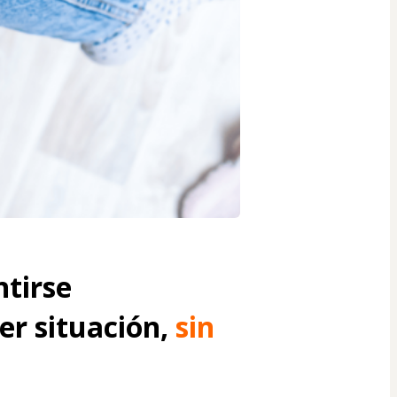
tirse 
er situación, 
sin 