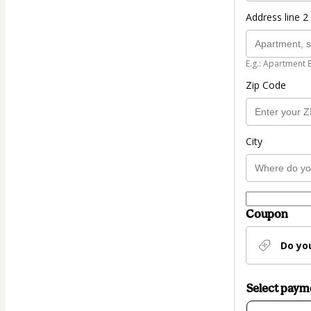
Address line 2 
E.g.: Apartment 
Zip Code
City
Coupon
Do yo
Select pay
Card