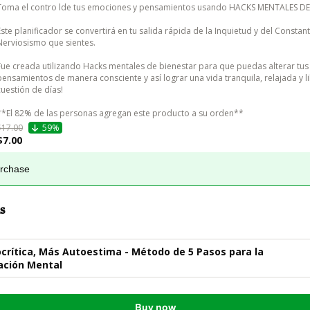
Toma el contro lde tus emociones y pensamientos usando HACKS MENTALES DE 
Este planificador se convertirá en tu salida rápida de la Inquietud y del Constant
Nerviosismo que sientes. 

Fue creada utilizando Hacks mentales de bienestar para que puedas alterar tus
pensamientos de manera consciente y así lograr una vida tranquila, relajada y li
cuestión de días!

**El 82% de las personas agregan este producto a su orden**
$17.00
59%
$7.00
urchase
s
rítica, Más Autoestima - Método de 5 Pasos para la
ción Mental
Buy now