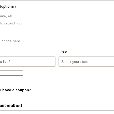
(optional)
B2, second floor.
State
u have a coupon?
ment method