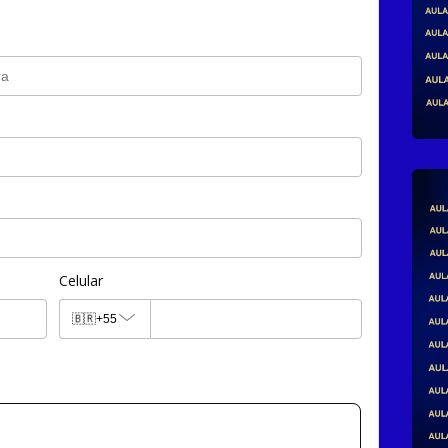
Celular
🇧🇷
+55