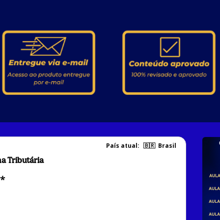
País atual:
🇧🇷
Brasil
a Tributária
 *