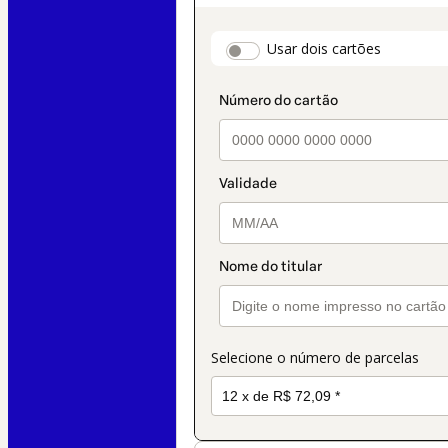
crédito
selecionado
payment_data.secti
Usar dois cartões
como
método
de
pagamento
Selecione o número de parcelas