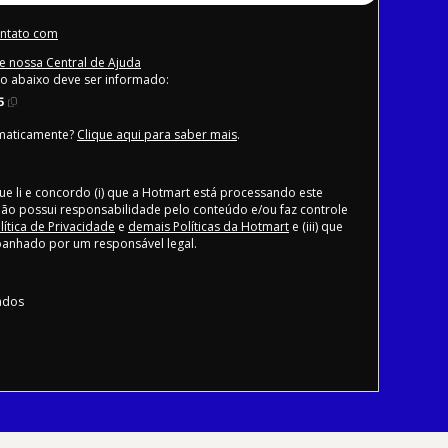
ontato com
e nossa Central de Ajuda
go abaixo deve ser informado:
5
omaticamente?
Clique aqui para saber mais
.
ue li e concordo (i) que a Hotmart está processando este
ão possui responsabilidade pelo conteúdo e/ou faz controle
lítica de Privacidade
e
demais Políticas da Hotmart
e (iii) que
anhado por um responsável legal.
vados