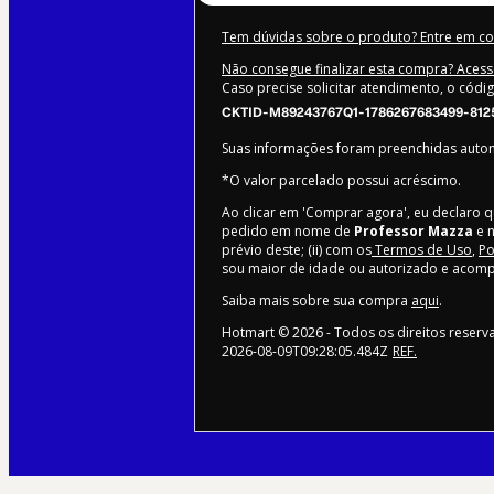
Tem dúvidas sobre o produto? Entre em c
Não consegue finalizar esta compra? Acess
Caso precise solicitar atendimento, o códi
CKTID-M89243767Q1-1786267683499-812
Suas informações foram preenchidas aut
*O valor parcelado possui acréscimo.
Ao clicar em 'Comprar agora', eu declaro q
pedido em nome de
Professor Mazza
e n
prévio deste; (ii) com os
Termos de Uso
,
Po
sou maior de idade ou autorizado e acomp
Saiba mais sobre sua compra
aqui
.
Hotmart ©
2026
- Todos os direitos reser
2026-08-09T09:28:05.484Z
REF.