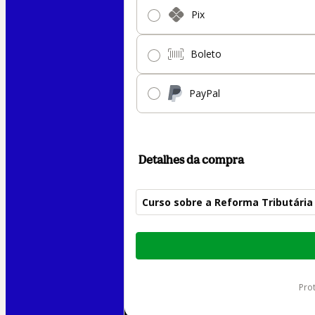
Pix
Boleto
PayPal
Detalhes da compra
Curso sobre a Reforma Tributária
Total
de
R$ 865,08
pr