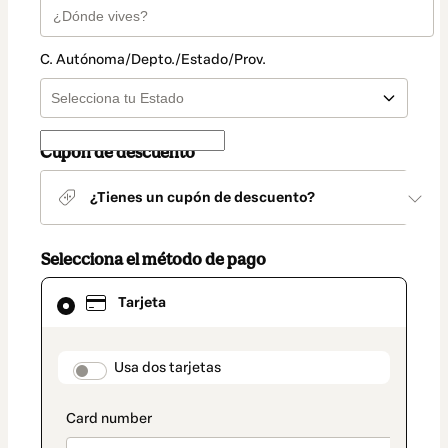
C. Autónoma/Depto./Estado/Prov.
Cupón de descuento
¿Tienes un cupón de descuento?
Selecciona el método de pago
El
Tarjeta
método
de
pago
seleccionado
payment_data.section_title_v2
Usa dos tarjetas
es
Tarjeta