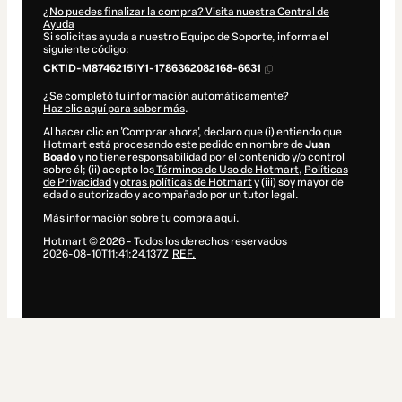
¿No puedes finalizar la compra? Visita nuestra Central de
Ayuda
Si solicitas ayuda a nuestro Equipo de Soporte, informa el
siguiente código:
CKTID-M87462151Y1-1786362082168-6631
¿Se completó tu información automáticamente?
Haz clic aquí para saber más
.
Al hacer clic en 'Comprar ahora', declaro que (i) entiendo que
Hotmart está procesando este pedido en nombre de
Juan
Boado
y no tiene responsabilidad por el contenido y/o control
sobre él; (ii) acepto los
Términos de Uso de Hotmart
,
Políticas
de Privacidad
y
otras políticas de Hotmart
y (iii) soy mayor de
edad o autorizado y acompañado por un tutor legal.
Más información sobre tu compra
aquí
.
Hotmart ©
2026
- Todos los derechos reservados
2026-08-10T11:41:24.137Z
REF.