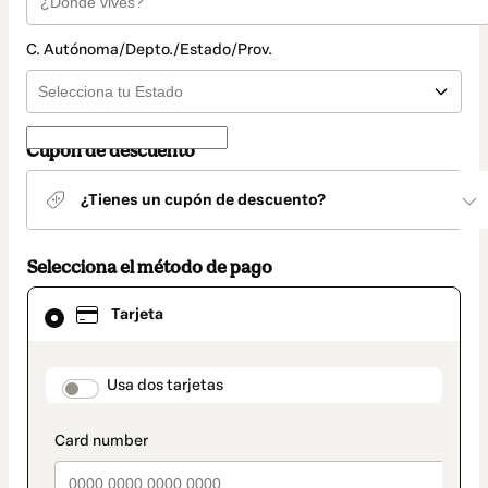
C. Autónoma/Depto./Estado/Prov.
Cupón de descuento
¿Tienes un cupón de descuento?
Selecciona el método de pago
El
Tarjeta
método
de
pago
seleccionado
payment_data.section_title_v2
Usa dos tarjetas
es
Tarjeta