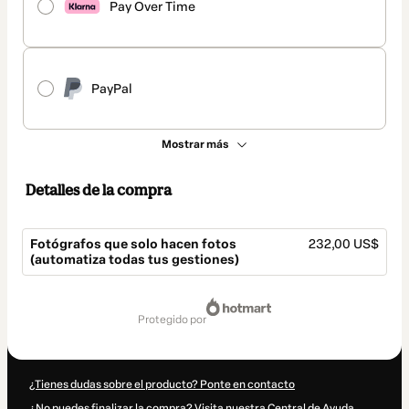
Pay Over Time
PayPal
Mostrar más
Detalles de la compra
Fotógrafos que solo hacen fotos
232,00 US$
(automatiza todas tus gestiones)
Total
de
protegido por
232,00 US$
¿Tienes dudas sobre el producto? Ponte en contacto
¿No puedes finalizar la compra? Visita nuestra Central de Ayuda