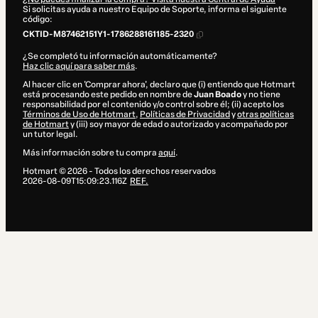
Si solicitas ayuda a nuestro Equipo de Soporte, informa el siguiente
código:
CKTID-M87462151Y1-1786288161185-2320
¿Se completó tu información automáticamente?
Haz clic aquí para saber más
.
Al hacer clic en 'Comprar ahora', declaro que (i) entiendo que Hotmart
está procesando este pedido en nombre de
Juan Boado
y no tiene
responsabilidad por el contenido y/o control sobre él; (ii) acepto los
Términos de Uso de Hotmart
,
Políticas de Privacidad
y
otras políticas
de Hotmart
y (iii) soy mayor de edad o autorizado y acompañado por
un tutor legal.
Más información sobre tu compra
aquí
.
Hotmart ©
2026
- Todos los derechos reservados
2026-08-09T15:09:23.116Z
REF.