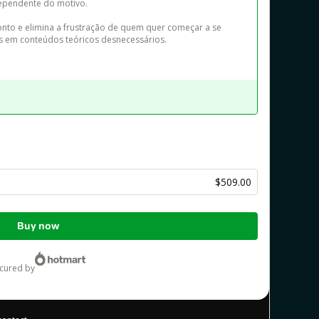
ependente do motivo.

nto e elimina a frustração de quem quer começar a se 
 em conteúdos teóricos desnecessários.
$509.00
Buy now
ecured by