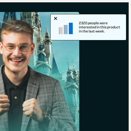
2320 people were
interested in this product
in the last week.