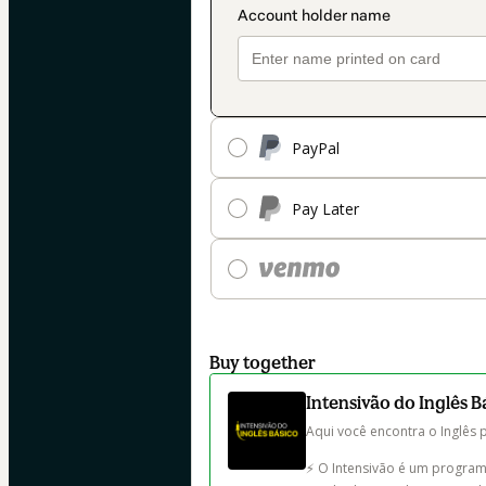
PayPal
Pay Later
Buy together
Intensivão do Inglês B
Aqui você encontra o Inglês 
⚡ O Intensivão é um program