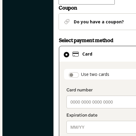
Coupon
Do you have a coupon?
Select payment method
Card
Card
selected
as
payment
payment_data.secti
Use two cards
method