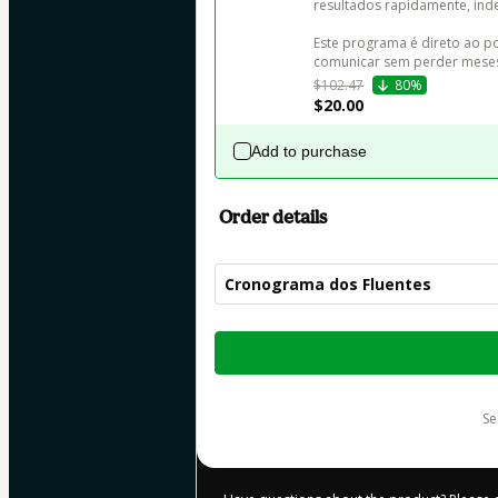
resultados rapidamente, ind
Este programa é direto ao po
comunicar sem perder meses
$102.47
80%
$20.00
Add to purchase
Order details
Cronograma dos Fluentes
Total
of
$509.00
s