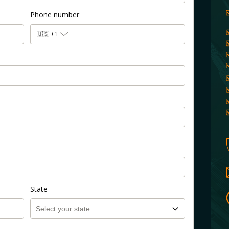
Phone number
🇺🇸
+1
State