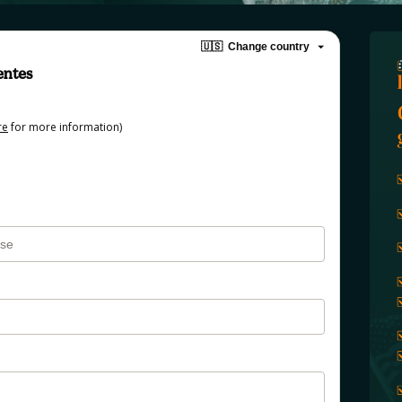
🇺🇸
Change country
entes
re
for more information)