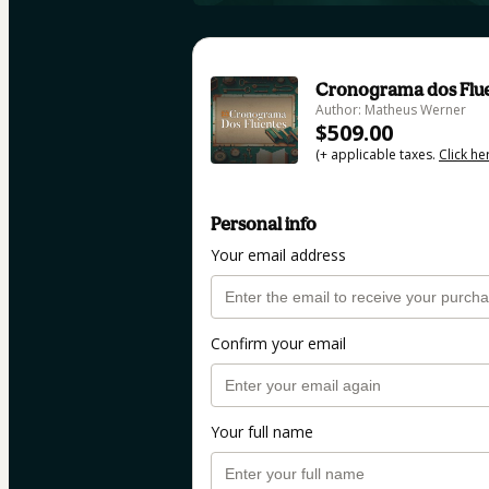
Cronograma dos Flu
Author: Matheus Werner
$509.00
(+ applicable taxes.
Click he
Personal info
Your email address
Confirm your email
Your full name