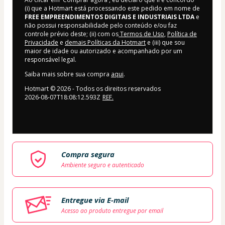
(i) que a Hotmart está processando este pedido em nome de
FREE EMPREENDIMENTOS DIGITAIS E INDUSTRIAIS LTDA
e
não possui responsabilidade pelo conteúdo e/ou faz
controle prévio deste; (ii) com os
Termos de Uso
,
Política de
Privacidade
e
demais Políticas da Hotmart
e (iii) que sou
maior de idade ou autorizado e acompanhado por um
responsável legal.
Saiba mais sobre sua compra
aqui
.
Hotmart ©
2026
- Todos os direitos reservados
2026-08-07T18:08:12.593Z
REF.
Compra segura
Ambiente seguro e autenticado
Entregue via E-mail
Acesso ao produto entregue por email