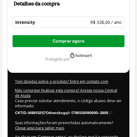
Detalhes da compra
Intensity
R$ 328,00 / ano
Total
Comprar agora
de
R$ 328,00
protegido por
Tem dúvidas sobre o produto? Entre em contato com
Não consegue finalizar esta compra? Acesse nossa Central
de Ajuda
Caso precise solicitar atendimento, o código abaixo deve ser
informado:
CKTID-M8615257Odnwxbcgq1-1786126090690-3895
Suas informações foram preenchidas automaticamente?
Clique aqui para saber mais
.
Ao clicar em 'Comprar agora', eu declaro que li e concordo