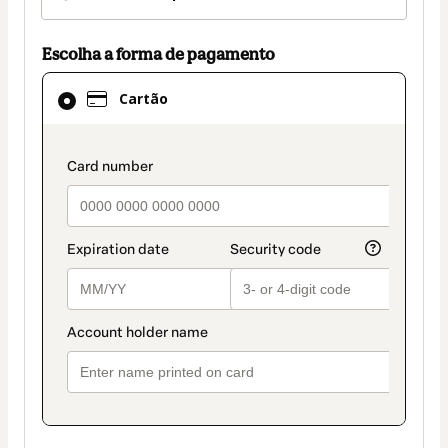
Escolha a forma de pagamento
Cartão
Cartão
selecionado
como
método
payment_data.section_title_v2
de
pagamento