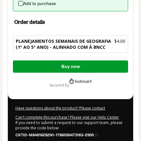
Add to purchase
Order details
PLANEJAMENTOS SEMANAIS DE GEOGRAFIA
$4.00
(1º AO 5º ANO) - ALINHADO COM À BNCC
Total
Buy now
of
$4.00
secured by
Have questions about the product? Please contact
Can't complete this purchase? Please visit our Help Center
If you need to submit a request to our support team, please
provide the code below:
CKTID-M84816282N1-1786056473163-2900