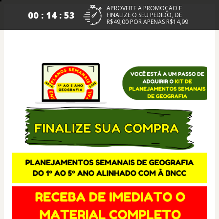
APROVEITE A PROMOÇÃO E
00 : 14 : 53
FINALIZE O SEU PEDIDO, DE
R$49,00 POR APENAS R$14,99