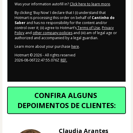
Was your information autofill in?
Click here to learn more
.
By clicking 'Buy Now' I declare that I (i) understand that
Hotmart is processing this order on behalf of
Cantinho do
Saber
and has no responsibility for the content and/or
control over it; (ii) agree to Hotmart’s
Terms of Use
,
Privacy
Policy
and
other company policies
and (iii) am of legal age or
authorized and accompanied by a legal guardian.
Learn more about your purchase
here
.
Hotmart ©
2026
- All rights reserved
2026-08-06T22:47:55.076Z
REF.
CONFIRA ALGUNS 
DEPOIMENTOS DE CLIENTES:
Claudia Arantes